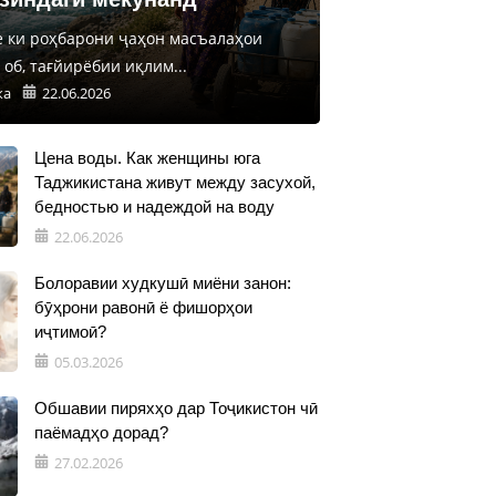
е ки роҳбарони ҷаҳон масъалаҳои
об, тағйирёбии иқлим...
ка
22.06.2026
Цена воды. Как женщины юга
Таджикистана живут между засухой,
бедностью и надеждой на воду
22.06.2026
Болоравии худкушӣ миёни занон:
бӯҳрони равонӣ ё фишорҳои
иҷтимоӣ?
05.03.2026
Обшавии пиряхҳо дар Тоҷикистон чӣ
паёмадҳо дорад?
27.02.2026