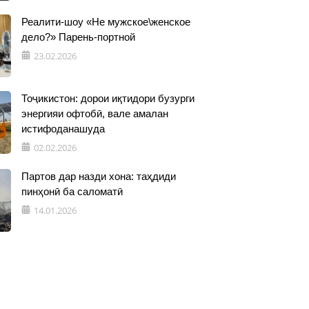
Реалити-шоу «Не мужское\женское
дело?» Парень-портной
23.02.2026
Тоҷикистон: дорои иқтидори бузурги
энергияи офтобӣ, вале амалан
истифоданашуда
02.02.2026
Партов дар назди хона: таҳдиди
пинҳонӣ ба саломатӣ
14.01.2026