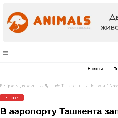
Новости
По
Вечёрка: медиакомпания Душанбе, Таджикистан
/
Новости
/
В аэ
Новости
В аэропорту Ташкента за