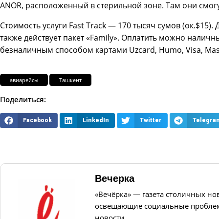
ANOR, расположенный в стерильной зоне. Там они смогу
Стоимость услуги Fast Track — 170 тысяч сумов (ок.$15)
также действует пакет «Family». Оплатить можно налич
безналичным способом картами Uzcard, Humo, Visa, Maste
авиарейсы
Ташкент
Поделиться:
Facebook
LinkedIn
Twitter
Telegra
Вечерка
«Вечёрка» — газета столичных но
освещающие социальные проблем
новости