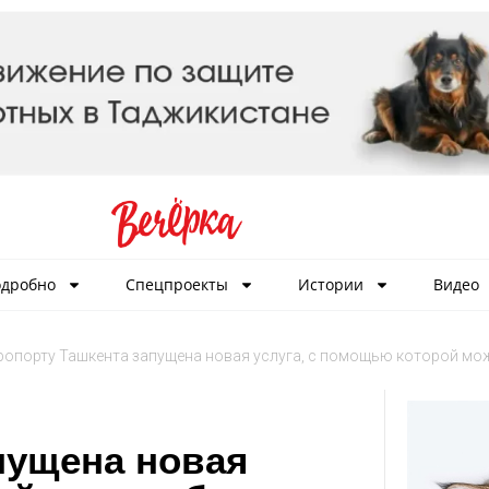
дробно
Спецпроекты
Истории
Видео
ропорту Ташкента запущена новая услуга, с помощью которой мож
пущена новая