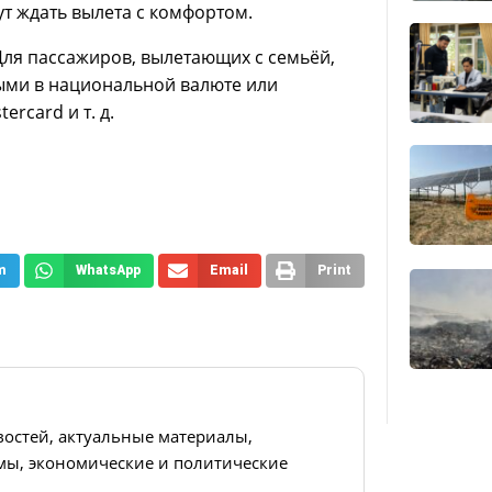
т ждать вылета с комфортом.
. Для пассажиров, вылетающих с семьёй,
ными в национальной валюте или
rcard и т. д.
m
WhatsApp
Email
Print
востей, актуальные материалы,
ы, экономические и политические