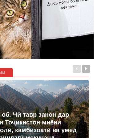
ии
 об. Чӣ тавр занон дар
и Тоҷикистон миёни
олӣ, камбизоатӣ ва умед
 зиндагӣ мекунанд