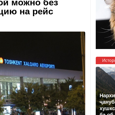
ой можно без
цию на рейс
Истор
Нархи
ҷануб
хушкс
ба об