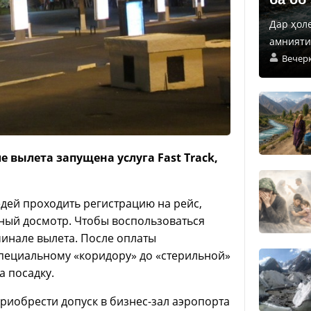
Дар ҳол
амнияти 
Вечер
вылета запущена услуга Fast Track,
дей проходить регистрацию на рейс,
ный досмотр. Чтобы воспользоваться
минале вылета. После оплаты
пециальному «коридору» до «стерильной»
а посадку.
риобрести допуск в бизнес-зал аэропорта