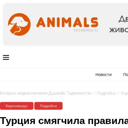
Новости
По
Вечёрка: медиакомпания Душанбе, Таджикистан
/
Подробно
/
Ко
Коронавирус
Подробно
Турция смягчила правила