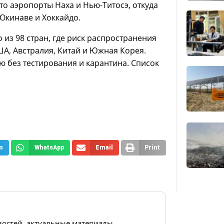
о аэропорты Наха и Нью-Титосэ, откуда
Окинаве и Хоккайдо.
 из 98 стран, где риск распространения
А, Австралия, Китай и Южная Корея.
ю без тестирования и карантина. Список
m
WhatsApp
Email
Print
востей, актуальные материалы,