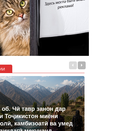
ии
 об. Чӣ тавр занон дар
и Тоҷикистон миёни
олӣ, камбизоатӣ ва умед
 зиндагӣ мекунанд