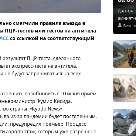
Дар ҳол
амнияти 
ельно смягчили правила въезда в
Вечер
ы ПЦР-тестов или тестов на антитела
АСС
со ссылкой на соответствующий
результат ПЦР-теста, сделанного
тат экспресс-теста на антитела,
ни не будут запрашиваться на всех
разрешить возобновить с 10 июня прием
емьер-министр Фумио Кисида,
тво страны «Кyodo News».
рыва из-за пандемии будет постепенным,
ии, предупредил премьер. Процесс
пяти аэропортам, которым уже разрешено