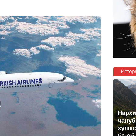
Истор
Нархи
ҷануб
хушкс
ба об