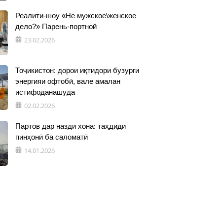
Реалити-шоу «Не мужское\женское
дело?» Парень-портной
23.02.2026
Тоҷикистон: дорои иқтидори бузурги
энергияи офтобӣ, вале амалан
истифоданашуда
02.02.2026
Партов дар назди хона: таҳдиди
пинҳонӣ ба саломатӣ
14.01.2026