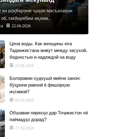
е ки роҳбарони ҷаҳон масъалаҳои
об, тағйирёбии иқлим...
ка
22.06.2026
Цена воды. Как женщины юга
Таджикистана живут между засухой,
бедностью и надеждой на воду
22.06.2026
Болоравии худкушӣ миёни занон:
бӯҳрони равонӣ ё фишорҳои
иҷтимоӣ?
05.03.2026
Обшавии пиряхҳо дар Тоҷикистон чӣ
паёмадҳо дорад?
27.02.2026