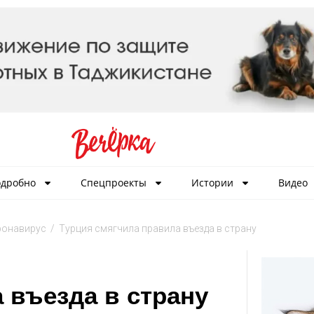
дробно
Спецпроекты
Истории
Видео
ронавирус
/
Турция смягчила правила въезда в страну
 въезда в страну