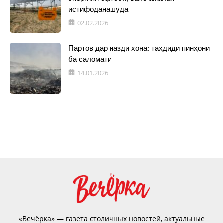
истифоданашуда
02.02.2026
Партов дар назди хона: таҳдиди пинҳонӣ
ба саломатӣ
14.01.2026
«Вечёрка» — газета столичных новостей, актуальные