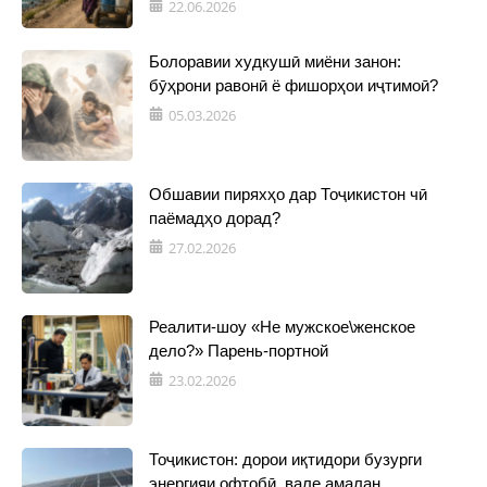
22.06.2026
Болоравии худкушӣ миёни занон:
бӯҳрони равонӣ ё фишорҳои иҷтимоӣ?
05.03.2026
Обшавии пиряхҳо дар Тоҷикистон чӣ
паёмадҳо дорад?
27.02.2026
Реалити-шоу «Не мужское\женское
дело?» Парень-портной
23.02.2026
Тоҷикистон: дорои иқтидори бузурги
энергияи офтобӣ, вале амалан