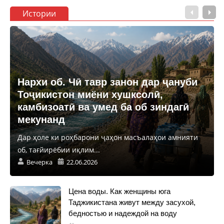
Истории
Нархи об. Чӣ тавр занон дар ҷануби
Тоҷикистон миёни хушксолӣ,
камбизоатӣ ва умед ба об зиндагӣ
мекунанд
Дар ҳоле ки роҳбарони ҷаҳон масъалаҳои амнияти
об, тағйирёбии иқлим...
Вечерка
22.06.2026
Цена воды. Как женщины юга
Таджикистана живут между засухой,
бедностью и надеждой на воду