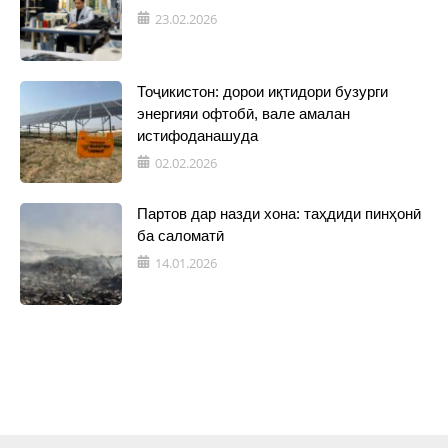
23.02.2026
Тоҷикистон: дорои иқтидори бузурги
энергияи офтобӣ, вале амалан
истифоданашуда
02.02.2026
Партов дар назди хона: таҳдиди пинҳонӣ
ба саломатӣ
14.01.2026