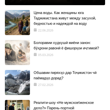
Цена воды. Как женщины юга
Таджикистана живут между засухой,
бедностью и надеждой на воду
22.06.2026
Болоравии худкушӣ миёни занон:
бӯҳрони равонӣ ё фишорҳои иҷтимоӣ?
05.03.2026
Обшавии пиряхҳо дар Тоҷикистон чӣ
паёмадҳо дорад?
27.02.2026
Реалити-шоу «Не мужское\женское
дело?» Парень-портной