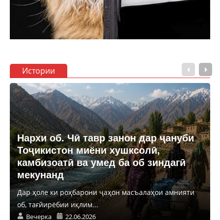
Истории
Нархи об. Чӣ тавр занон дар ҷануби
Тоҷикистон миёни хушксолӣ,
камбизоатӣ ва умед ба об зиндагӣ
мекунанд
Дар ҳоле ки роҳбарони ҷаҳон масъалаҳои амнияти
об, тағйирёбии иқлим...
Вечерка
22.06.2026