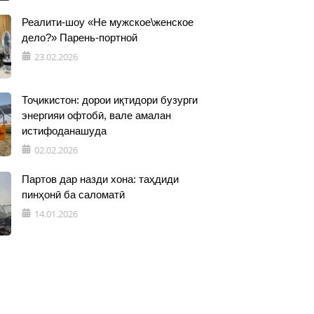
Реалити-шоу «Не мужское\женское
дело?» Парень-портной
23.02.2026
Тоҷикистон: дорои иқтидори бузурги
энергияи офтобӣ, вале амалан
истифоданашуда
02.02.2026
Партов дар назди хона: таҳдиди
пинҳонӣ ба саломатӣ
14.01.2026