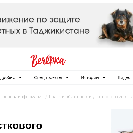
дробно
Спецпроекты
Истории
Видео
равочная информация
/
Права и обязанности участкового инспек
сткового