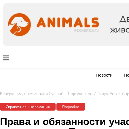
Новости
По
Вечёрка: медиакомпания Душанбе, Таджикистан
/
Подробно
/
Cп
Cправочная информация
Подробно
Права и обязанности уча