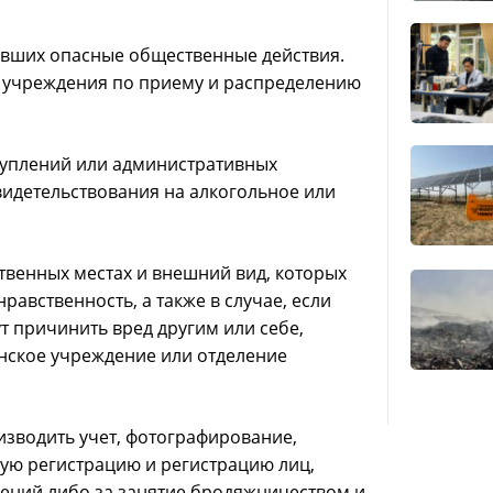
ивших опасные общественные действия.
 учреждения по приему и распределению
туплений или административных
идетельствования на алкогольное или
венных местах и ​​внешний вид, которых
авственность, а также в случае, если
т причинить вред другим или себе,
инское учреждение или отделение
изводить учет, фотографирование,
кую регистрацию и регистрацию лиц,
ений либо за занятие бродяжничеством и