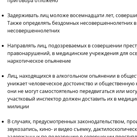
приговора отложено
Задерживать лиц моложе восемнадцати лет, соверш
Также определять бездомных несовершеннолетних в
несовершеннолетних
Направлять лиц, подозреваемых в совершении прес
правонарушений, в медицинские учреждения для осв
наркотическое опьянение
Лиц, находящихся в алкогольном опьянении в общест
унижает человеческое достоинство и общественную нр
они не могут самостоятельно передвигаться или могу
участковый инспектор должен доставить их в медиц
милиции
В случаях, предусмотренных законодательством, про
звукозапись, кино- и видео съемку, дактилоскопичес
задержанных по подозрению в совершении преступл