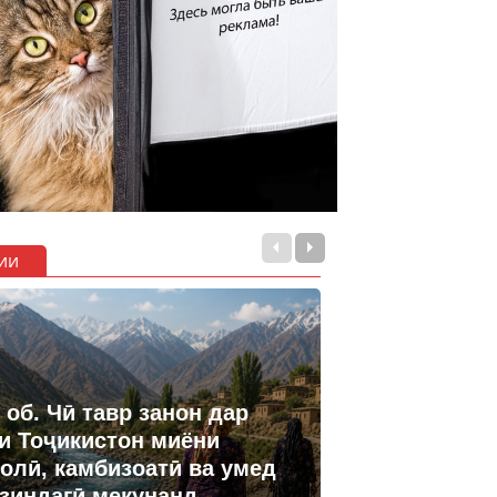
ии
 об. Чӣ тавр занон дар
и Тоҷикистон миёни
олӣ, камбизоатӣ ва умед
 зиндагӣ мекунанд