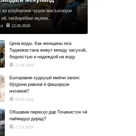
е ки роҳбарони ҷаҳон масъалаҳои
об, тағйирёбии иқлим...
ка
22.06.2026
Цена воды. Как женщины юга
Таджикистана живут между засухой,
бедностью и надеждой на воду
22.06.2026
Болоравии худкушӣ миёни занон:
бӯҳрони равонӣ ё фишорҳои
иҷтимоӣ?
05.03.2026
Обшавии пиряхҳо дар Тоҷикистон чӣ
паёмадҳо дорад?
27.02.2026