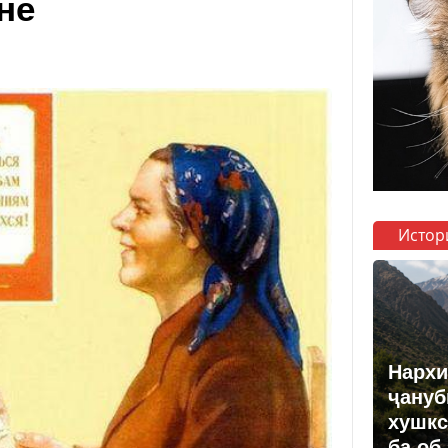
не
Истор
Нархи
ҷануб
хушкс
ба об