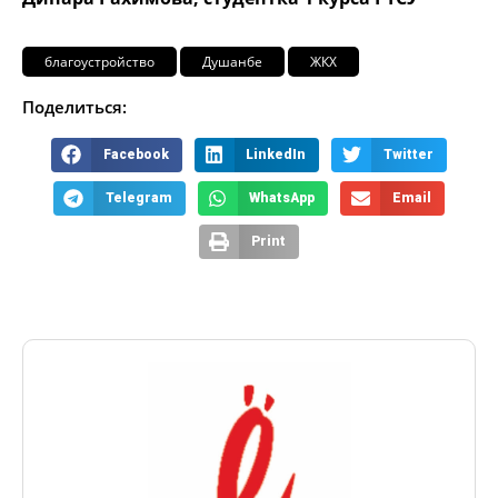
благоустройство
Душанбе
ЖКХ
Поделиться:
Facebook
LinkedIn
Twitter
Telegram
WhatsApp
Email
Print