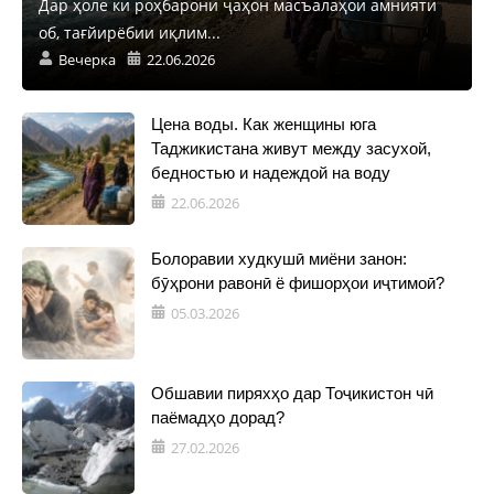
Дар ҳоле ки роҳбарони ҷаҳон масъалаҳои амнияти
об, тағйирёбии иқлим...
Вечерка
22.06.2026
Цена воды. Как женщины юга
Таджикистана живут между засухой,
бедностью и надеждой на воду
22.06.2026
Болоравии худкушӣ миёни занон:
бӯҳрони равонӣ ё фишорҳои иҷтимоӣ?
05.03.2026
Обшавии пиряхҳо дар Тоҷикистон чӣ
паёмадҳо дорад?
27.02.2026