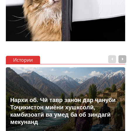
Истории
Нархи об. Чӣ тавр занон дар ҷануби
Тоҷикистон миёни хушксолӣ,
камбизоатӣ ва умед ба об зиндагӣ
мекунанд