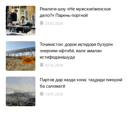
Реалити-шоу «Не мужское\женское
дело?» Парень-портной
23.02.2026
Тоҷикистон: дорои иқтидори бузурги
энергияи офтобӣ, вале амалан
истифоданашуда
02.02.2026
Партов дар назди хона: таҳдиди пинҳонӣ
ба саломатӣ
14.01.2026