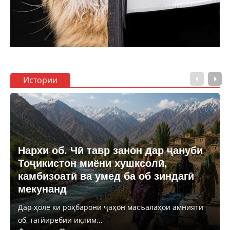
Истории
Нархи об. Чӣ тавр занон дар ҷануби
Тоҷикистон миёни хушксолӣ,
камбизоатӣ ва умед ба об зиндагӣ
мекунанд
Дар ҳоле ки роҳбарони ҷаҳон масъалаҳои амнияти
об, тағйирёбии иқлим...