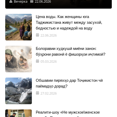
Вечерка
22.06.2026
Цена воды. Как женщины юга
Таджикистана живут между засухой,
бедностью и надеждой на воду
22.06.2026
Болоравии худкушӣ миёни занон:
бӯҳрони равонӣ ё фишорҳои иҷтимоӣ?
05.03.2026
Обшавии пиряхҳо дар Тоҷикистон чӣ
паёмадҳо дорад?
27.02.2026
Реалити-шоу «Не мужское\женское