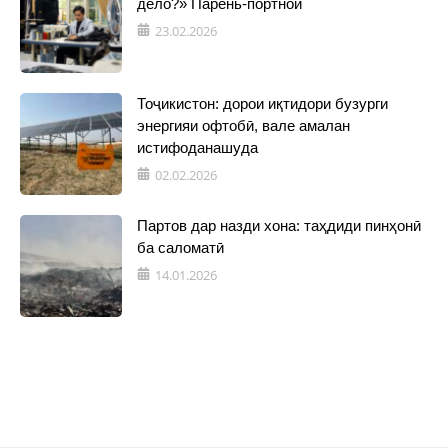
дело?» Парень-портной
23.02.2026
Тоҷикистон: дорои иқтидори бузурги
энергияи офтобӣ, вале амалан
истифоданашуда
02.02.2026
Партов дар назди хона: таҳдиди пинҳонӣ
ба саломатӣ
14.01.2026