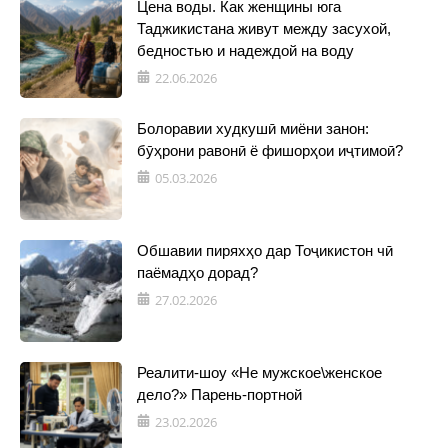
Цена воды. Как женщины юга
Таджикистана живут между засухой,
бедностью и надеждой на воду
22.06.2026
Болоравии худкушӣ миёни занон:
бӯҳрони равонӣ ё фишорҳои иҷтимоӣ?
05.03.2026
Обшавии пиряхҳо дар Тоҷикистон чӣ
паёмадҳо дорад?
27.02.2026
Реалити-шоу «Не мужское\женское
дело?» Парень-портной
23.02.2026