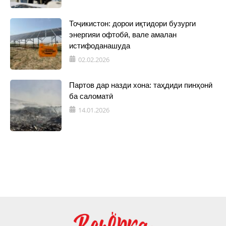
Тоҷикистон: дорои иқтидори бузурги
энергияи офтобӣ, вале амалан
истифоданашуда
02.02.2026
Партов дар назди хона: таҳдиди пинҳонӣ
ба саломатӣ
14.01.2026