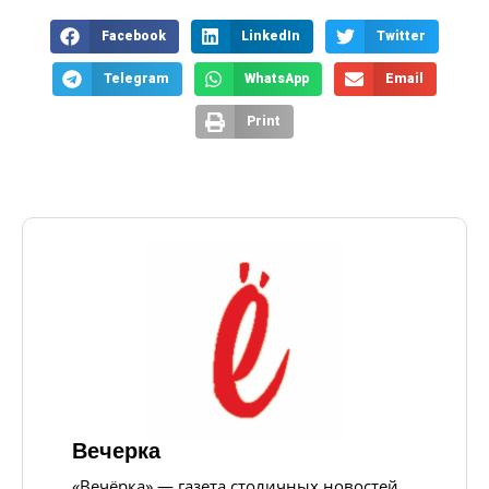
Facebook
LinkedIn
Twitter
Telegram
WhatsApp
Email
Print
Вечерка
«Вечёрка» — газета столичных новостей,