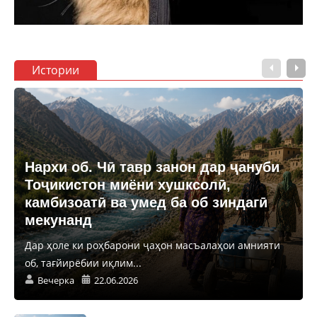
Истории
Нархи об. Чӣ тавр занон дар ҷануби
Тоҷикистон миёни хушксолӣ,
камбизоатӣ ва умед ба об зиндагӣ
мекунанд
Дар ҳоле ки роҳбарони ҷаҳон масъалаҳои амнияти
об, тағйирёбии иқлим...
Вечерка
22.06.2026