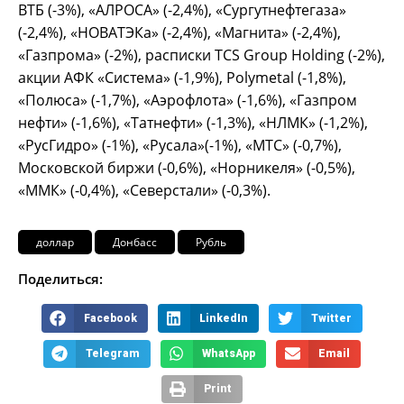
ВТБ (-3%), «АЛРОСА» (-2,4%), «Сургутнефтегаза»
(-2,4%), «НОВАТЭКа» (-2,4%), «Магнита» (-2,4%),
«Газпрома» (-2%), расписки TCS Group Holding (-2%),
акции АФК «Система» (-1,9%), Polymetal (-1,8%),
«Полюса» (-1,7%), «Аэрофлота» (-1,6%), «Газпром
нефти» (-1,6%), «Татнефти» (-1,3%), «НЛМК» (-1,2%),
«РусГидро» (-1%), «Русала»(-1%), «МТС» (-0,7%),
Московской биржи (-0,6%), «Норникеля» (-0,5%),
«ММК» (-0,4%), «Северстали» (-0,3%).
доллар
Донбасс
Рубль
Поделиться:
Facebook
LinkedIn
Twitter
Telegram
WhatsApp
Email
Print