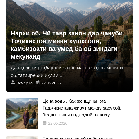
Нархи об. Чӣ тавр занон дар ҷануби
Тоҷикистон миёни хушксолӣ,
камбизоатӣ ва умед ба об зиндагӣ
мекунанд
Дар ҳоле ки роҳбарони ҷаҳон масъалаҳои амнияти
об, тағйирёбии иқлим...
Вечерка
22.06.2026
Цена воды. Как женщины юга
Таджикистана живут между засухой,
бедностью и надеждой на воду
22.06.2026
Болоравии худкушӣ миёни занон: