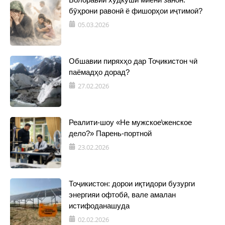
бӯҳрони равонӣ ё фишорҳои иҷтимоӣ?
05.03.2026
Обшавии пиряхҳо дар Тоҷикистон чӣ
паёмадҳо дорад?
27.02.2026
Реалити-шоу «Не мужское\женское
дело?» Парень-портной
23.02.2026
Тоҷикистон: дорои иқтидори бузурги
энергияи офтобӣ, вале амалан
истифоданашуда
02.02.2026