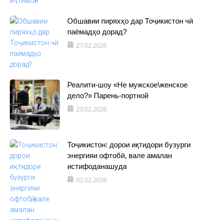
Обшавии пиряхҳо дар Тоҷикистон чӣ
паёмадҳо дорад?
27.02.2026
Реалити-шоу «Не мужское\женское
дело?» Парень-портной
23.02.2026
Тоҷикистон: дорои иқтидори бузурги
энергияи офтобӣ, вале амалан
истифоданашуда
02.02.2026