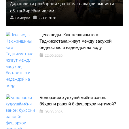
Дар ҳоле ки роҳбарони ҷаҳон масъалаҳои амнияти
об, тағйирёбии иқлим...
Вечерка
22.06.2026
Цена воды. Как женщины юга
Таджикистана живут между засухой,
бедностью и надеждой на воду
22.06.2026
Болоравии худкушӣ миёни занон:
бӯҳрони равонӣ ё фишорҳои иҷтимоӣ?
05.03.2026