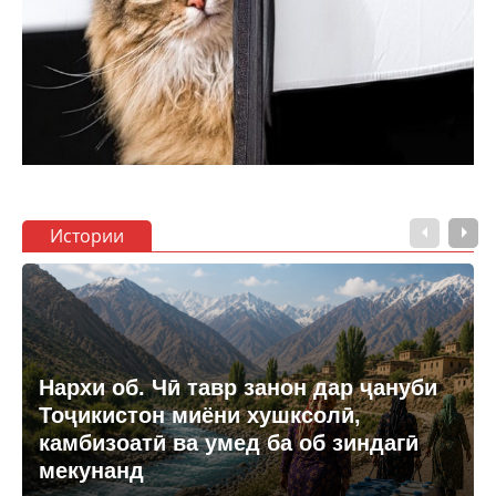
Истории
Нархи об. Чӣ тавр занон дар ҷануби
Тоҷикистон миёни хушксолӣ,
камбизоатӣ ва умед ба об зиндагӣ
мекунанд