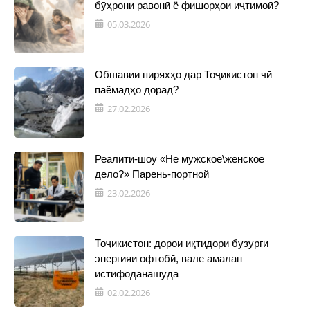
бӯҳрони равонӣ ё фишорҳои иҷтимоӣ?
05.03.2026
Обшавии пиряхҳо дар Тоҷикистон чӣ
паёмадҳо дорад?
27.02.2026
Реалити-шоу «Не мужское\женское
дело?» Парень-портной
23.02.2026
Тоҷикистон: дорои иқтидори бузурги
энергияи офтобӣ, вале амалан
истифоданашуда
02.02.2026