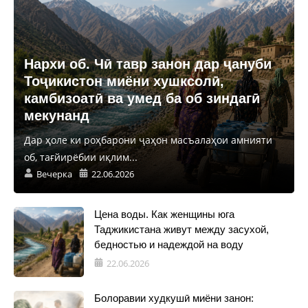
Нархи об. Чӣ тавр занон дар ҷануби
Тоҷикистон миёни хушксолӣ,
камбизоатӣ ва умед ба об зиндагӣ
мекунанд
Дар ҳоле ки роҳбарони ҷаҳон масъалаҳои амнияти
об, тағйирёбии иқлим...
Вечерка
22.06.2026
Цена воды. Как женщины юга
Таджикистана живут между засухой,
бедностью и надеждой на воду
22.06.2026
Болоравии худкушӣ миёни занон: