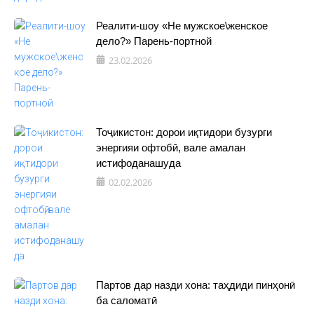
Реалити-шоу «Не мужское\женское
дело?» Парень-портной
23.02.2026
Тоҷикистон: дорои иқтидори бузурги
энергияи офтобӣ, вале амалан
истифоданашуда
02.02.2026
Партов дар назди хона: таҳдиди пинҳонӣ
ба саломатӣ