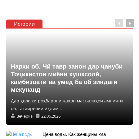
Истории
Нархи об. Чӣ тавр занон дар ҷануби
Тоҷикистон миёни хушксолӣ,
камбизоатӣ ва умед ба об зиндагӣ
мекунанд
Дар ҳоле ки роҳбарони ҷаҳон масъалаҳои амнияти
об, тағйирёбии иқлим...
Вечерка
22.06.2026
Цена воды. Как женщины юга