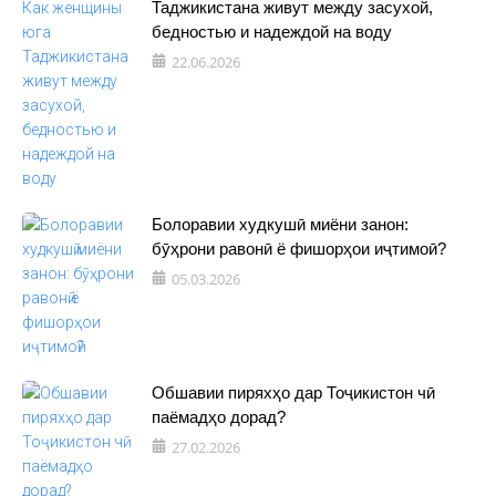
Таджикистана живут между засухой,
бедностью и надеждой на воду
22.06.2026
Болоравии худкушӣ миёни занон:
бӯҳрони равонӣ ё фишорҳои иҷтимоӣ?
05.03.2026
Обшавии пиряхҳо дар Тоҷикистон чӣ
паёмадҳо дорад?
27.02.2026