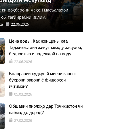
е ки роҳбарони ҷаҳон масъалаҳои
об, тағйирёбии иқлим...
ка
22.06.2026
Цена воды. Как женщины юга
Таджикистана живут между засухой,
бедностью и надеждой на воду
22.06.2026
Болоравии худкушӣ миёни занон:
бӯҳрони равонӣ ё фишорҳои
иҷтимоӣ?
05.03.2026
Обшавии пиряхҳо дар Тоҷикистон чӣ
паёмадҳо дорад?
27.02.2026