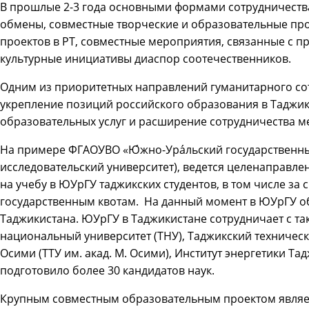
В прошлые 2-3 года основными формами сотрудничества
обмены, совместные творческие и образовательные пр
проектов в РТ, совместные мероприятия, связанные с п
культурные инициативы диаспор соотечественников.
Одним из приоритетных направлений гуманитарного сот
укрепление позиций российского образования в Таджик
образовательных услуг и расширение сотрудничества м
На примере ФГАОУВО «Ю́жно-Ура́льский государственн
исследовательский университет), ведется целенаправл
на учебу в ЮУрГУ таджикских студентов, в том числе за
государственным квотам. На данный момент в ЮУрГУ об
Таджикистана. ЮУрГУ в Таджикистане сотрудничает с та
национальный университет (ТНУ), Таджикский техническ
Осими (ТТУ им. акад. М. Осими), Институт энергетики Та
подготовило более 30 кандидатов наук.
Крупным совместным образовательным проектом являет