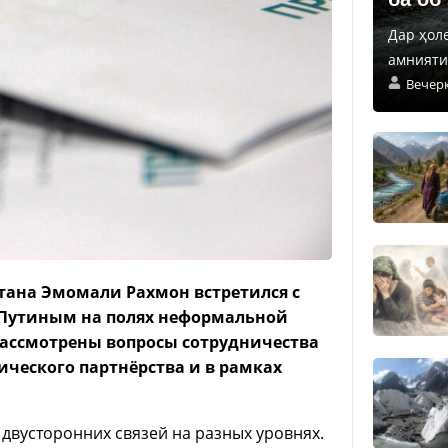
Дар ҳол
амнияти 
Вечер
стана Эмомали Рахмон встретился с
Путиным на полях неформальной
 рассмотрены вопросы сотрудничества
ического партнёрства и в рамках
вусторонних связей на разных уровнях.