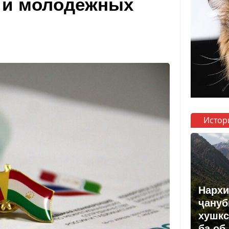
 и молодежных
Истор
Нархи
ҷануб
хушкс
ба об