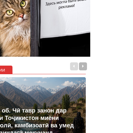
ии
 об. Чӣ тавр занон дар
и Тоҷикистон миёни
олӣ, камбизоатӣ ва умед
 зиндагӣ мекунанд