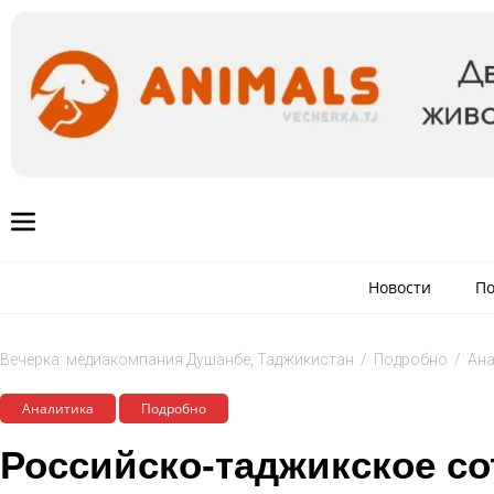
Новости
По
Вечёрка: медиакомпания Душанбе, Таджикистан
/
Подробно
/
Ана
Аналитика
Подробно
Российско-таджикское со