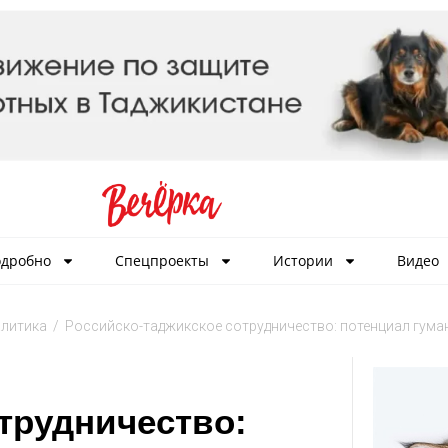
дробно
Спецпроекты
Истории
Видео
литика
/
Российско-таджикское сотрудничество: потенциал гум
трудничество: