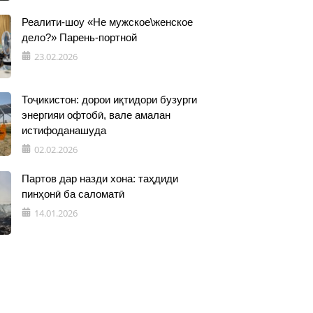
Реалити-шоу «Не мужское\женское
дело?» Парень-портной
23.02.2026
Тоҷикистон: дорои иқтидори бузурги
энергияи офтобӣ, вале амалан
истифоданашуда
02.02.2026
Партов дар назди хона: таҳдиди
пинҳонӣ ба саломатӣ
14.01.2026