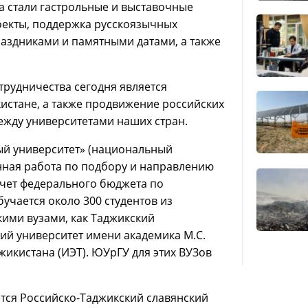
 стали гастрольные и выставочные
оекты, поддержка русскоязычных
раздниками и памятными датами, а также
рудничества сегодня является
истане, а также продвижение российских
ежду университетами наших стран.
ый университет» (национальный
енная работа по подбору и направлению
 счет федерального бюджета по
учается около 300 студентов из
кими вузами, как Таджикский
ий университет имени академика М.С.
джикистана (ИЭТ). ЮУрГУ для этих ВУЗов
ся Российско-Таджикский славянский