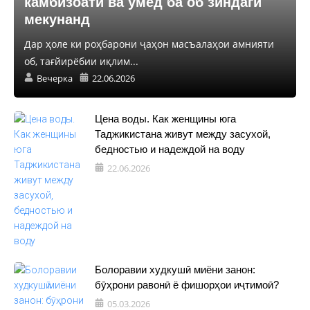
камбизоатӣ ва умед ба об зиндагӣ
мекунанд
Дар ҳоле ки роҳбарони ҷаҳон масъалаҳои амнияти
об, тағйирёбии иқлим...
Вечерка
22.06.2026
Цена воды. Как женщины юга
Таджикистана живут между засухой,
бедностью и надеждой на воду
22.06.2026
Болоравии худкушӣ миёни занон:
бӯҳрони равонӣ ё фишорҳои иҷтимоӣ?
05.03.2026