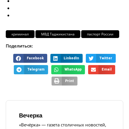
криминал
МВД Таджикистана
паспорт России
Поделиться:
Facebook
LinkedIn
Twitter
Telegram
WhatsApp
Email
Print
Вечерка
«Вечёрка» — газета столичных новостей,