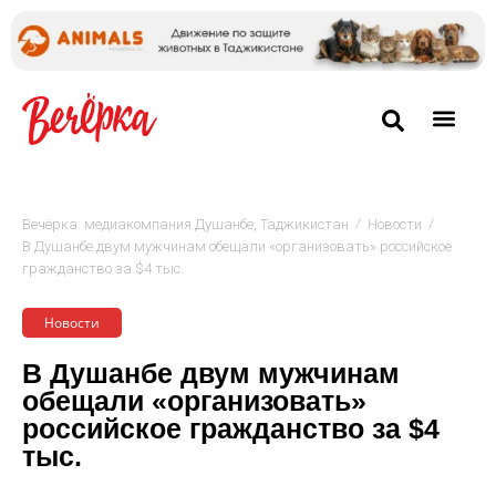
/
/
Вечёрка: медиакомпания Душанбе, Таджикистан
Новости
В Душанбе двум мужчинам обещали «организовать» российское
гражданство за $4 тыс.
Новости
В Душанбе двум мужчинам
обещали «организовать»
российское гражданство за $4
тыс.