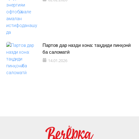
Партов дар назди хона: таҳдиди пинҳонӣ
ба саломатӣ
14.01.2026