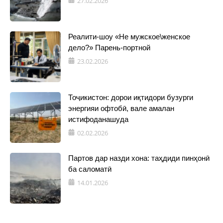
27.02.2026
Реалити-шоу «Не мужское\женское
дело?» Парень-портной
23.02.2026
Тоҷикистон: дорои иқтидори бузурги
энергияи офтобӣ, вале амалан
истифоданашуда
02.02.2026
Партов дар назди хона: таҳдиди пинҳонӣ
ба саломатӣ
14.01.2026