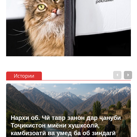
Истории
Нархи об. Чӣ тавр занон дар ҷануби
Тоҷикистон миёни хушксолӣ,
камбизоатӣ ва умед ба об зиндагӣ