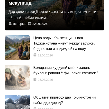
мекунанд
Дар ҳоле ки роҳбарони ҷаҳон масъалаҳои амнияти
об, тағйирёбии иқлим...
Вечерка
22.06.2026
Цена воды. Как женщины юга
Таджикистана живут между засухой,
бедностью и надеждой на воду
22.06.2026
Болоравии худкушӣ миёни занон:
бӯҳрони равонӣ ё фишорҳои иҷтимоӣ?
05.03.2026
Обшавии пиряхҳо дар Тоҷикистон чӣ
паёмадҳо дорад?