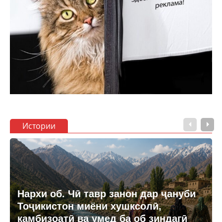
Истории
Нархи об. Чӣ тавр занон дар ҷануби
Тоҷикистон миёни хушксолӣ,
камбизоатӣ ва умед ба об зиндагӣ