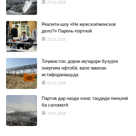
27.02.2026
Реалити-шоу «Не мужское\женское
дело?» Парень-портной
23.02.2026
Тоҷикистон: дорои иқтидори бузурги
энергияи офтобӣ, вале амалан
истифоданашуда
02.02.2026
Партов дар назди хона: таҳдиди пинҳонӣ
ба саломатӣ
14.01.2026