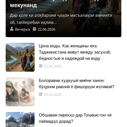
мекунанд
Дар ҳоле ки роҳбарони ҷаҳон масъалаҳои амнияти
об, тағйирёбии иқлим...
Вечерка
22.06.2026
Цена воды. Как женщины юга
Таджикистана живут между засухой,
бедностью и надеждой на воду
22.06.2026
Болоравии худкушӣ миёни занон:
бӯҳрони равонӣ ё фишорҳои иҷтимоӣ?
05.03.2026
Обшавии пиряхҳо дар Тоҷикистон чӣ
паёмадҳо дорад?