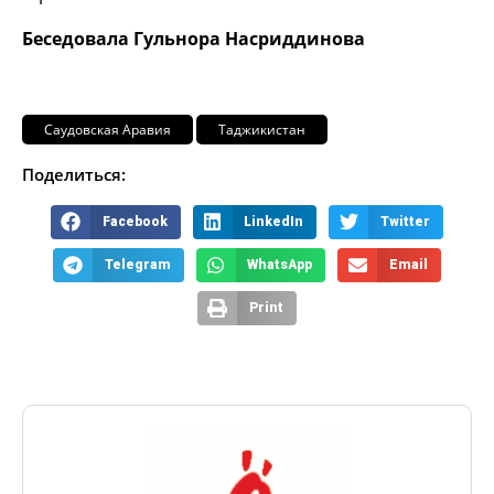
Беседовала Гульнора Насриддинова
Саудовская Аравия
Таджикистан
Поделиться:
Facebook
LinkedIn
Twitter
Telegram
WhatsApp
Email
Print