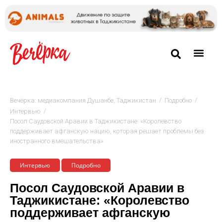
/
/
Вечёрка: медиакомпания Душанбе, Таджикистан
Подробно
/
Интервью
Посол Саудовской Аравии в Таджикистане: «Королевство
поддерживает афганскую нацию, которая решает проблемы без
иностранного вмешательства»
Интервью
Подробно
Посол Саудовской Аравии в
Таджикистане: «Королевство
поддерживает афганскую