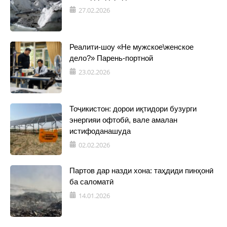
27.02.2026
Реалити-шоу «Не мужское\женское
дело?» Парень-портной
23.02.2026
Тоҷикистон: дорои иқтидори бузурги
энергияи офтобӣ, вале амалан
истифоданашуда
02.02.2026
Партов дар назди хона: таҳдиди пинҳонӣ
ба саломатӣ
14.01.2026