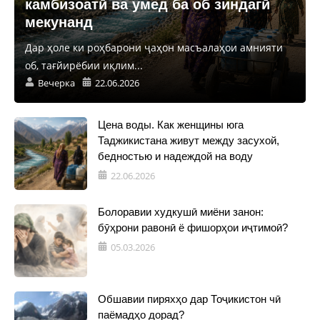
камбизоатӣ ва умед ба об зиндагӣ
мекунанд
Дар ҳоле ки роҳбарони ҷаҳон масъалаҳои амнияти
об, тағйирёбии иқлим...
Вечерка
22.06.2026
Цена воды. Как женщины юга
Таджикистана живут между засухой,
бедностью и надеждой на воду
22.06.2026
Болоравии худкушӣ миёни занон:
бӯҳрони равонӣ ё фишорҳои иҷтимоӣ?
05.03.2026
Обшавии пиряхҳо дар Тоҷикистон чӣ
паёмадҳо дорад?