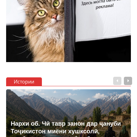
Истории
Нархи об. Чӣ тавр занон дар ҷануби
Тоҷикистон миёни хушксолӣ,