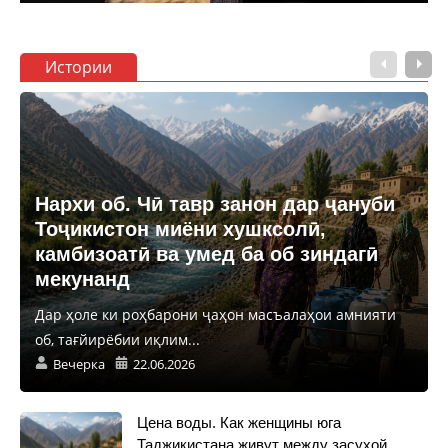
Истории
Нархи об. Чӣ тавр занон дар ҷануби
Тоҷикистон миёни хушксолӣ,
камбизоатӣ ва умед ба об зиндагӣ
мекунанд
Дар ҳоле ки роҳбарони ҷаҳон масъалаҳои амнияти
об, тағйирёбии иқлим...
Вечерка
22.06.2026
Цена воды. Как женщины юга
Таджикистана живут между засухой,