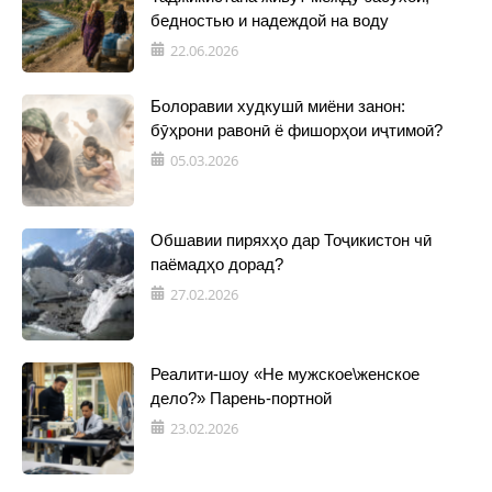
бедностью и надеждой на воду
22.06.2026
Болоравии худкушӣ миёни занон:
бӯҳрони равонӣ ё фишорҳои иҷтимоӣ?
05.03.2026
Обшавии пиряхҳо дар Тоҷикистон чӣ
паёмадҳо дорад?
27.02.2026
Реалити-шоу «Не мужское\женское
дело?» Парень-портной
23.02.2026