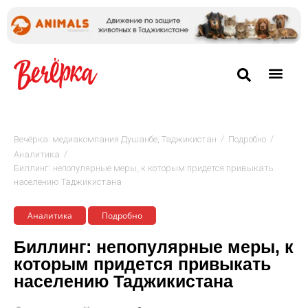
/
/
Вечёрка: медиакомпания Душанбе, Таджикистан
Подробно
/
Аналитика
Биллинг: непопулярные меры, к которым придется привыкать
населению Таджикистана
Аналитика
Подробно
Биллинг: непопулярные меры, к
которым придется привыкать
населению Таджикистана