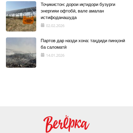
Тоҷикистон: дорои иқтидори бузурги
энергияи офтобӣ, вале амалан
истифоданашуда
02.02.2026
Партов дар назди хона: таҳдиди пинҳонӣ
ба саломатӣ
14.01.2026