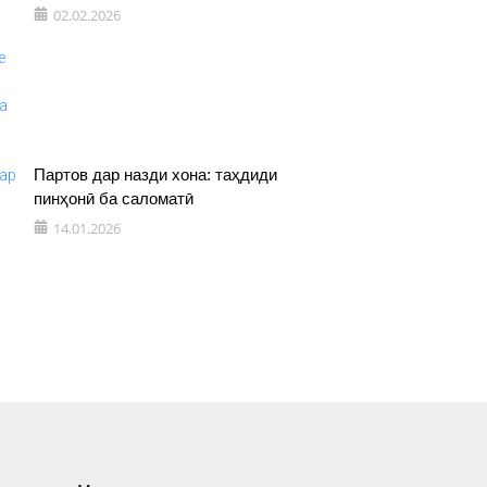
02.02.2026
Партов дар назди хона: таҳдиди
пинҳонӣ ба саломатӣ
14.01.2026