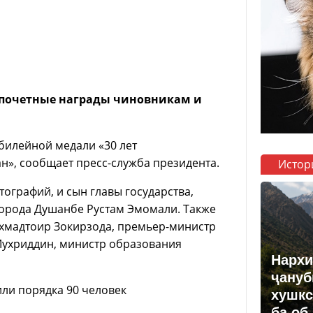
 почетные награды чиновникам и
билейной медали «30 лет
н», сообщает пресс-служба президента.
Истор
ографий, и сын главы государства,
города Душанбе Рустам Эмомали. Также
хмадтоир Зокирзода, премьер-министр
Мухриддин, министр образования
Нархи
ҷануб
или порядка 90 человек
хушкс
ба об