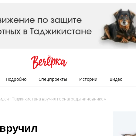
Подробно
Спецпроекты
Истории
Видео
идент Таджикистана вручил госнаграды чиновникам
 вручил