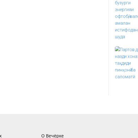
х
О Вечёрке