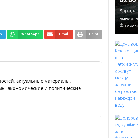
Дар ҳол
амнияти 
Вечер
m
WhatsApp
Email
Print
востей, актуальные материалы,
ы, экономические и политические