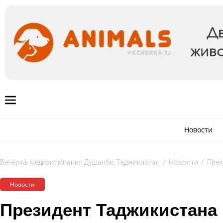
Новости
Вечёрка: медиакомпания Душанбе, Таджикистан
/
Новости
/
През
Новости
Президент Таджикистана