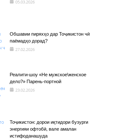
05.03.2026
Обшавии пиряхҳо дар Тоҷикистон чӣ
паёмадҳо дорад?
27.02.2026
Реалити-шоу «Не мужское\женское
дело?» Парень-портной
23.02.2026
Тоҷикистон: дорои иқтидори бузурги
энергияи офтобӣ, вале амалан
истифоданашуда