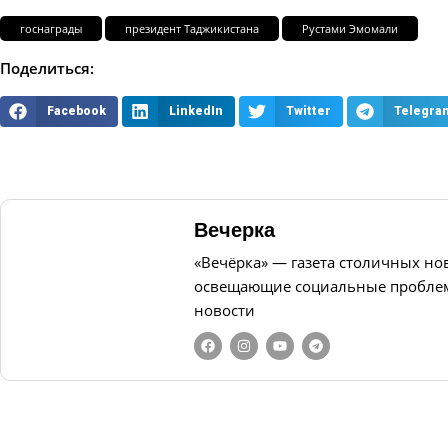
госнаграды
президент Таджикистана
Рустами Эмомали
Поделиться:
Facebook
LinkedIn
Twitter
Telegra
Вечерка
«Вечёрка» — газета столичных но
освещающие социальные проблем
новости