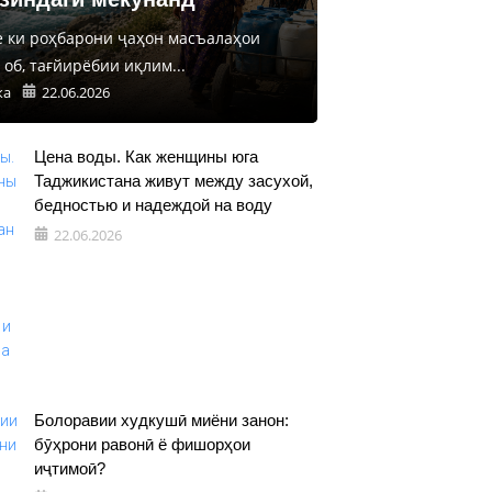
е ки роҳбарони ҷаҳон масъалаҳои
об, тағйирёбии иқлим...
ка
22.06.2026
Цена воды. Как женщины юга
Таджикистана живут между засухой,
бедностью и надеждой на воду
22.06.2026
Болоравии худкушӣ миёни занон:
бӯҳрони равонӣ ё фишорҳои
иҷтимоӣ?