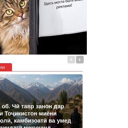
ии
 об. Чӣ тавр занон дар
и Тоҷикистон миёни
олӣ, камбизоатӣ ва умед
 зиндагӣ мекунанд