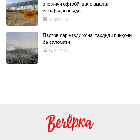
энергияи офтобӣ, вале амалан
истифоданашуда
02.02.2026
Партов дар назди хона: таҳдиди пинҳонӣ
ба саломатӣ
14.01.2026