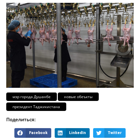
мэр города Душанбе
новые обеъкты
президент Таджикистана
Поделиться:
Facebook
LinkedIn
Twitter