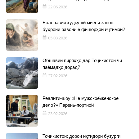
22.06.2026
Болоравии худкушӣ миёни занон:
бӯҳрони равонӣ ё фишорҳои иҷтимоӣ?
05.03.2026
Обшавии пиряхҳо дар Тоҷикистон чӣ
паёмадҳо дорад?
27.02.2026
Реалити-шоу «Не мужское\женское
дело?» Парень-портной
23.02.2026
Тоҷикистон: дорои иқтидори бузурги