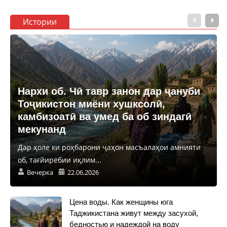
Истории
Нархи об. Чӣ тавр занон дар ҷануби
Тоҷикистон миёни хушксолӣ,
камбизоатӣ ва умед ба об зиндагӣ
мекунанд
Дар ҳоле ки роҳбарони ҷаҳон масъалаҳои амнияти
об, тағйирёбии иқлим...
Вечерка
22.06.2026
Цена воды. Как женщины юга
Таджикистана живут между засухой,
бедностью и надеждой на воду