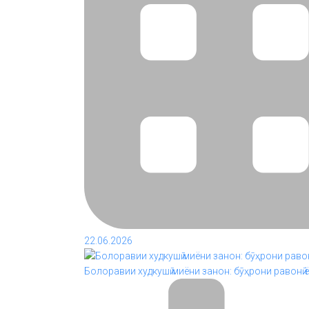
22.06.2026
Болоравии худкушӣ миёни занон: бӯҳрони равонӣ 