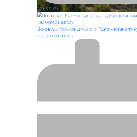
22.06.2026
Цена воды. Как женщины юга Таджикистана живу
надеждой на воду