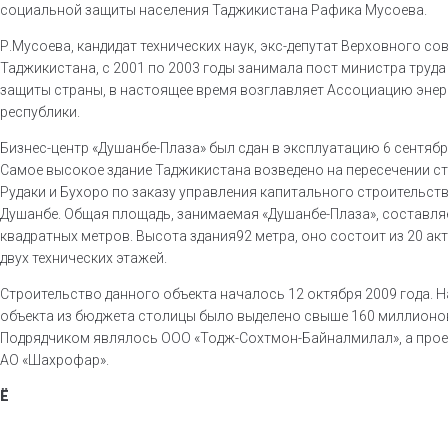
социальной защиты населения Таджикистана Рафика Мусоева.
Р.Мусоева, кандидат технических наук, экс-депутат Верховного со
Таджикистана, с 2001 по 2003 годы занимала пост министра труд
защиты страны, в настоящее время возглавляет Ассоциацию энер
республики.
Бизнес-центр «Душанбе-Плаза» был сдан в эксплуатацию 6 сентябр
Самое высокое здание Таджикистана возведено на пересечении с
Рудаки и Бухоро по заказу управления капитального строительст
Душанбе. Общая площадь, занимаемая «Душанбе-Плаза», составляе
квадратных метров. Высота здания92 метра, оно состоит из 20 ак
двух технических этажей.
Строительство данного объекта началось 12 октября 2009 года. Н
объекта из бюджета столицы было выделено свыше 160 миллионо
Подрядчиком являлось ООО «Тодж-Сохтмон-Байналмилал», а про
АО «Шахрофар».
Ё