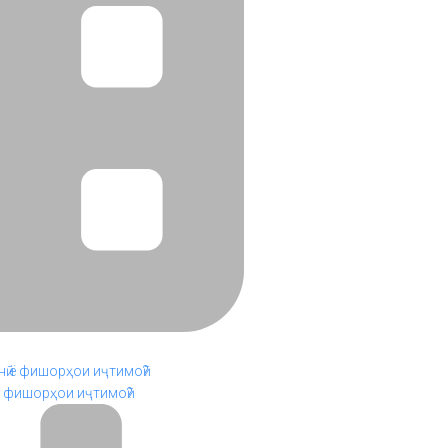
ё фишорҳои иҷтимоӣ?