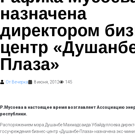
назначена
директором биз
центр «Душанбе
Плаза»
От
Вечерка
8 июня, 2012
145
Р.Мусоева в настоящее время возглавляет Ассоциацию эне
республики.
Распоряжением мэра Душанбе Махмадсаида Убайдуллоева дирек
госучреждения бизнес-центр «Душанбе-Плаза» назначена экс-мини