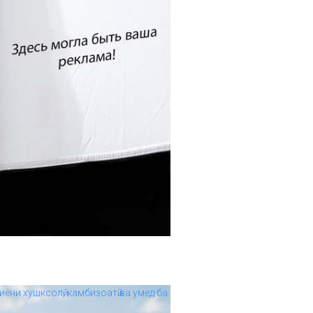
иёни хушксолӣ, камбизоатӣ ва умед ба