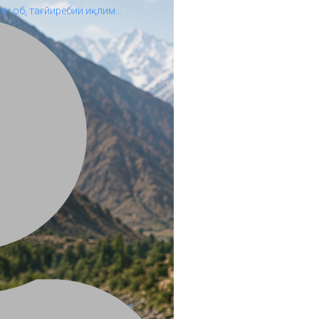
и об, тағйирёбии иқлим...