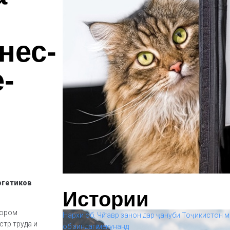
нес-
-
ргетиков
Истории
тором
Нархи об. Чӣ тавр занон дар ҷануби Тоҷикистон м
стр труда и
об зиндагӣ мекунанд