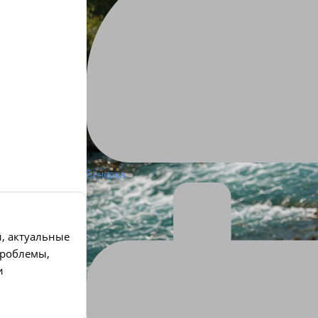
Вечерка
й, актуальные
роблемы,
и