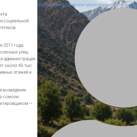
Дар ҳоле ки роҳбарони ҷаҳон масъалаҳои амният
вета
а и социальной
гетиков
я 2011 года.
толичных улиц
ва администрации
т около 40 тыс.
тивных этажей и
а возведение
в сомони.
ектировщиком —