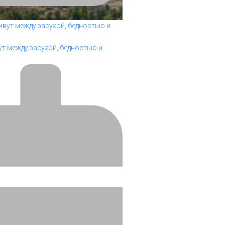
т между засухой, бедностью и