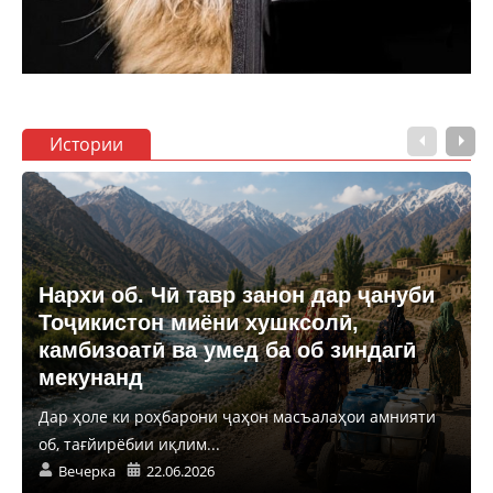
Истории
Нархи об. Чӣ тавр занон дар ҷануби
Тоҷикистон миёни хушксолӣ,
камбизоатӣ ва умед ба об зиндагӣ
мекунанд
Дар ҳоле ки роҳбарони ҷаҳон масъалаҳои амнияти
об, тағйирёбии иқлим...
Вечерка
22.06.2026