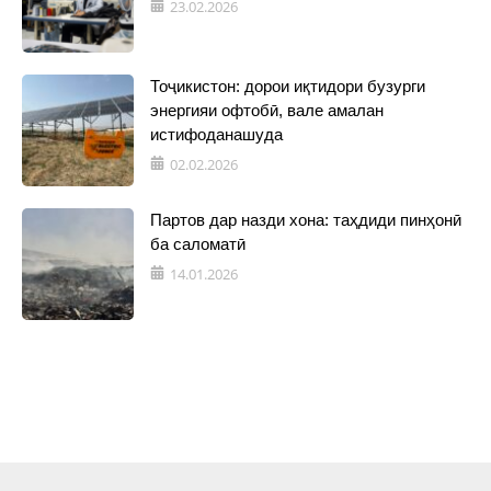
23.02.2026
Тоҷикистон: дорои иқтидори бузурги
энергияи офтобӣ, вале амалан
истифоданашуда
02.02.2026
Партов дар назди хона: таҳдиди пинҳонӣ
ба саломатӣ
14.01.2026