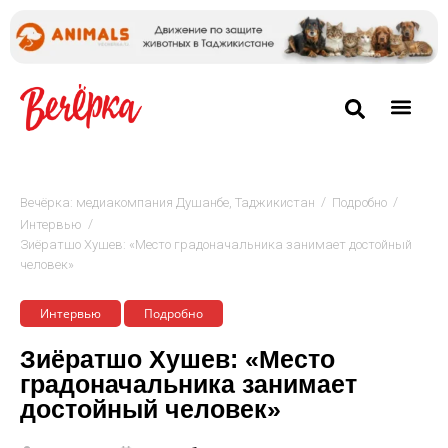
/
/
Вечёрка: медиакомпания Душанбе, Таджикистан
Подробно
/
Интервью
Зиёратшо Хушев: «Место градоначальника занимает достойный
человек»
Интервью
Подробно
Зиёратшо Хушев: «Место
градоначальника занимает
достойный человек»