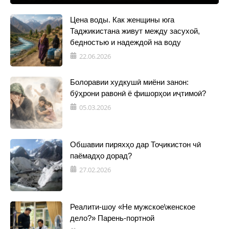
Цена воды. Как женщины юга
Таджикистана живут между засухой,
бедностью и надеждой на воду
22.06.2026
Болоравии худкушӣ миёни занон:
бӯҳрони равонӣ ё фишорҳои иҷтимоӣ?
05.03.2026
Обшавии пиряхҳо дар Тоҷикистон чӣ
паёмадҳо дорад?
27.02.2026
Реалити-шоу «Не мужское\женское
дело?» Парень-портной