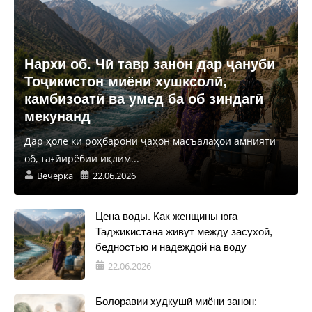
Нархи об. Чӣ тавр занон дар ҷануби
Тоҷикистон миёни хушксолӣ,
камбизоатӣ ва умед ба об зиндагӣ
мекунанд
Дар ҳоле ки роҳбарони ҷаҳон масъалаҳои амнияти
об, тағйирёбии иқлим...
Вечерка
22.06.2026
Цена воды. Как женщины юга
Таджикистана живут между засухой,
бедностью и надеждой на воду
22.06.2026
Болоравии худкушӣ миёни занон: