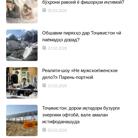
бӯҳрони равонӣ ё фишорҳои иҷтимоӣ?
05.03.2026
Обшавии пиряхҳо дар Тоҷикистон чӣ
паёмадҳо дорад?
27.02.2026
Реалити-шоу «Не мужское\женское
дело?» Парень-портной
23.02.2026
Тоҷикистон: дорои иқтидори бузурги
энергияи офтобӣ, вале амалан
истифоданашуда
02.02.2026