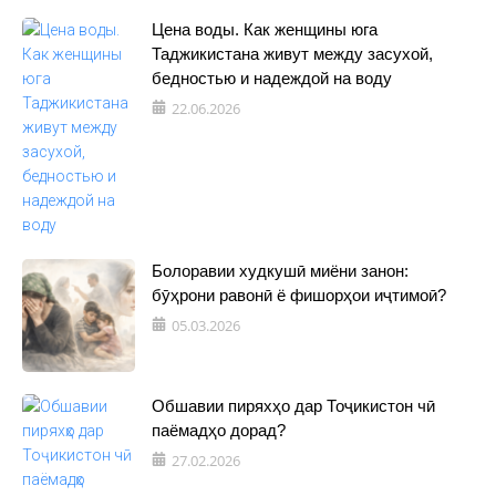
Цена воды. Как женщины юга
Таджикистана живут между засухой,
бедностью и надеждой на воду
22.06.2026
Болоравии худкушӣ миёни занон:
бӯҳрони равонӣ ё фишорҳои иҷтимоӣ?
05.03.2026
Обшавии пиряхҳо дар Тоҷикистон чӣ
паёмадҳо дорад?
27.02.2026