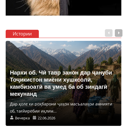
Истории
Нархи об. Чӣ тавр занон дар ҷануби
Тоҷикистон миёни хушксолӣ,
камбизоатӣ ва умед ба об зиндагӣ
мекунанд
Дар ҳоле ки роҳбарони ҷаҳон масъалаҳои амнияти
об, тағйирёбии иқлим...
Вечерка
22.06.2026