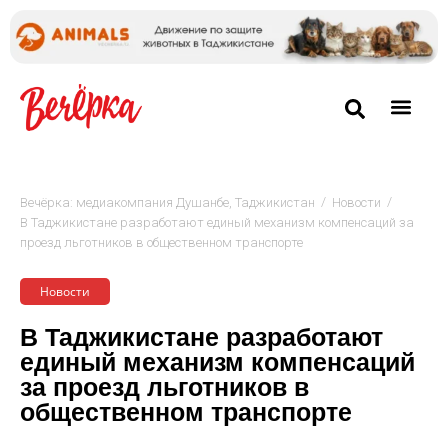
/
/
Вечёрка: медиакомпания Душанбе, Таджикистан
Новости
В Таджикистане разработают единый механизм компенсаций за
проезд льготников в общественном транспорте
Новости
В Таджикистане разработают
единый механизм компенсаций
за проезд льготников в
общественном транспорте