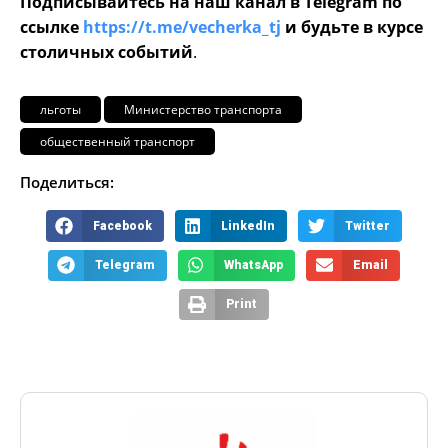
Подписывайтесь на наш канал в Telegram по
ссылке
https://t.me/vecherka_tj
и будьте в курсе
столичных событий
.
льготы
Министерство транспорта
общественный транспорт
Поделиться:
Facebook
LinkedIn
Twitter
Telegram
WhatsApp
Email
Print