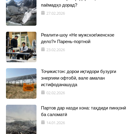
паёмадҳо дорад?
27.02.2026
Реалити-шоу «Не мужское\женское
дело?» Парень-портной
23.02.2026
Тоҷикистон: дорои иқтидори бузурги
энергияи офтобӣ, вале амалан
истифоданашуда
02.02.2026
Партов дар назди хона: таҳдиди пинҳонӣ
ба саломатӣ
14.01.2026