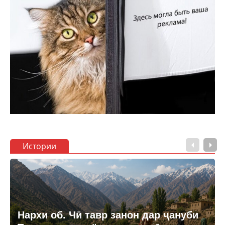
Истории
Нархи об. Чӣ тавр занон дар ҷануби