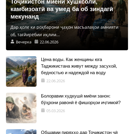
Тоҷикистон миёни хушксолӣ,
камбизоатӣ ва умед ба об зиндагӣ
мекунанд
Дар ҳоле ки роҳбарони ҷаҳон масъалаҳои амнияти
об, тағйирёбии иқлим...
Вечерка
22.06.2026
Цена воды. Как женщины юга
Таджикистана живут между засухой,
бедностью и надеждой на воду
22.06.2026
Болоравии худкушӣ миёни занон:
бӯҳрони равонӣ ё фишорҳои иҷтимоӣ?
05.03.2026
Обшавии пиряхҳо дар Тоҷикистон чӣ