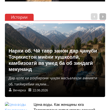
Истории
Нархи об. Чӣ тавр занон дар ҷануби
Тоҷикистон миёни хушксолӣ,
камбизоатӣ ва умед ба об зиндагӣ
мекунанд
Дар ҳоле ки роҳбарони ҷаҳон масъалаҳои амнияти
об, тағйирёбии иқлим...
Вечерка
22.06.2026
Цена воды. Как женщины юга
Таджикистана живут между засухой,