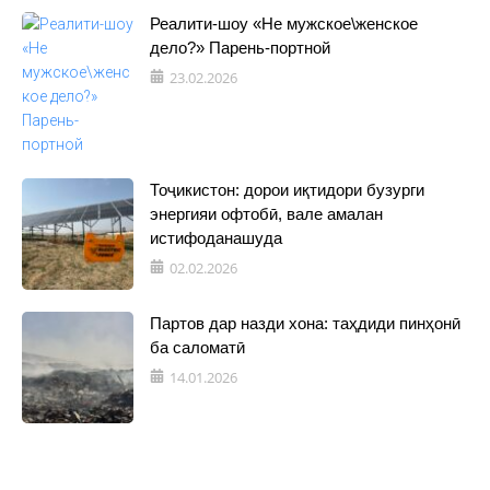
Реалити-шоу «Не мужское\женское
дело?» Парень-портной
23.02.2026
Тоҷикистон: дорои иқтидори бузурги
энергияи офтобӣ, вале амалан
истифоданашуда
02.02.2026
Партов дар назди хона: таҳдиди пинҳонӣ
ба саломатӣ
14.01.2026