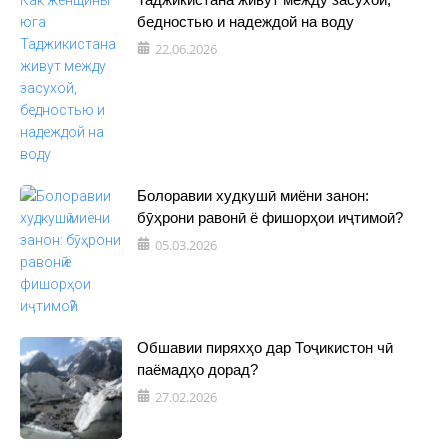
бедностью и надеждой на воду
22.06.2026
Болоравии худкушӣ миёни занон:
бӯҳрони равонӣ ё фишорҳои иҷтимоӣ?
05.03.2026
Обшавии пиряхҳо дар Тоҷикистон чӣ
паёмадҳо дорад?
27.02.2026