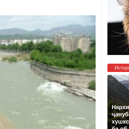
Истор
Нархи
ҷануб
хушкс
ба об