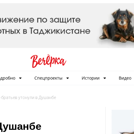
дробно
Спецпроекты
Истории
Видео
 братьев утонули в Душанбе
 Душанбе