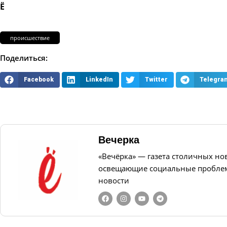
Ё
происшествие
Поделиться:
Facebook
LinkedIn
Twitter
Telegra
Вечерка
«Вечёрка» — газета столичных но
освещающие социальные проблем
новости