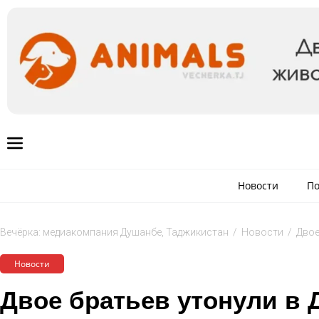
Новости
По
Вечёрка: медиакомпания Душанбе, Таджикистан
/
Новости
/
Двое
Новости
Двое братьев утонули в