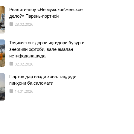
Реалити-шоу «Не мужское\женское
дело?» Парень-портной
23.02.2026
Тоҷикистон: дорои иқтидори бузурги
энергияи офтобӣ, вале амалан
истифоданашуда
02.02.2026
Партов дар назди хона: таҳдиди
пинҳонӣ ба саломатӣ
14.01.2026