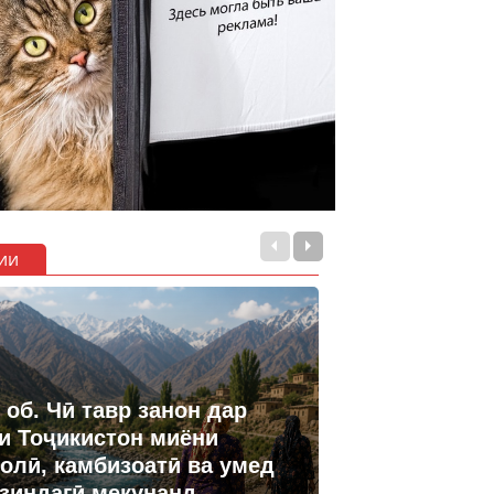
ии
 об. Чӣ тавр занон дар
и Тоҷикистон миёни
олӣ, камбизоатӣ ва умед
 зиндагӣ мекунанд