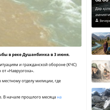
Дар ҳол
амнияти 
Вечер
ыбы в реке Душанбинка в 3 июня.
итуациям и гражданской обороне (КЧС)
о от «Наврузгоха».
 местному отделу милиции, где
е. В начале прошлого месяца
на