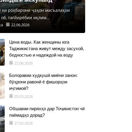
е ки роҳбарони ҷаҳон масъалаҳои
об, тағйирёбии иқлим...
ка
22.06.2026
Цена воды. Как женщины юга
Таджикистана живут между засухой,
бедностью и надеждой на воду
22.06.2026
Болоравии худкушӣ миёни занон:
бӯҳрони равонӣ ё фишорҳои
иҷтимоӣ?
05.03.2026
Обшавии пиряхҳо дар Тоҷикистон чӣ
паёмадҳо дорад?
27.02.2026