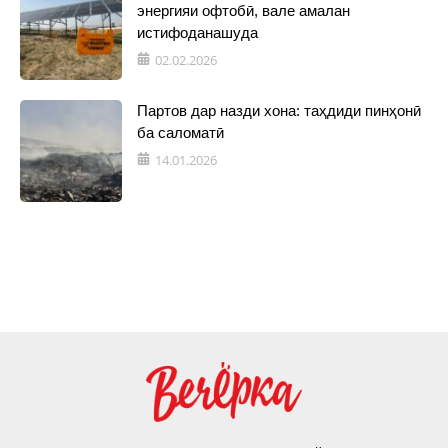
энергияи офтобӣ, вале амалан
истифоданашуда
02.02.2026
Партов дар назди хона: таҳдиди пинҳонӣ
ба саломатӣ
14.01.2026