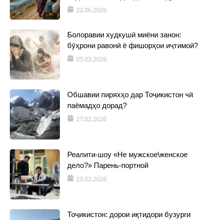
22.06.2026
Болоравии худкушӣ миёни занон:
бӯҳрони равонӣ ё фишорҳои иҷтимоӣ?
05.03.2026
Обшавии пиряхҳо дар Тоҷикистон чӣ
паёмадҳо дорад?
27.02.2026
Реалити-шоу «Не мужское\женское
дело?» Парень-портной
23.02.2026
Тоҷикистон: дорои иқтидори бузурги