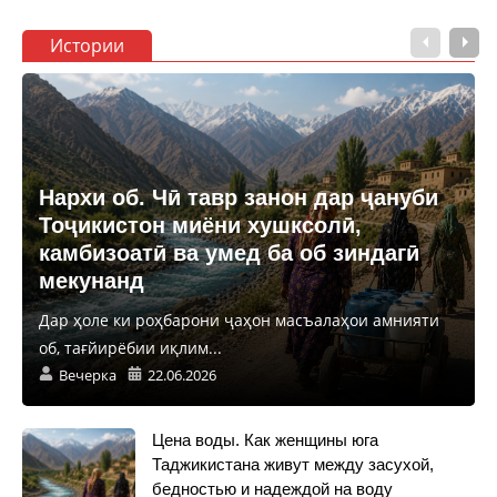
Истории
Нархи об. Чӣ тавр занон дар ҷануби
Тоҷикистон миёни хушксолӣ,
камбизоатӣ ва умед ба об зиндагӣ
мекунанд
Дар ҳоле ки роҳбарони ҷаҳон масъалаҳои амнияти
об, тағйирёбии иқлим...
Вечерка
22.06.2026
Цена воды. Как женщины юга
Таджикистана живут между засухой,
бедностью и надеждой на воду