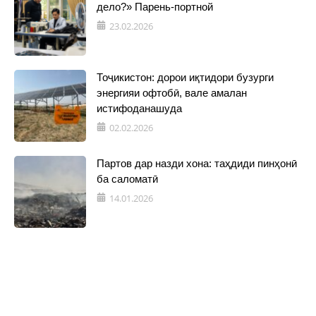
дело?» Парень-портной
23.02.2026
Тоҷикистон: дорои иқтидори бузурги
энергияи офтобӣ, вале амалан
истифоданашуда
02.02.2026
Партов дар назди хона: таҳдиди пинҳонӣ
ба саломатӣ
14.01.2026