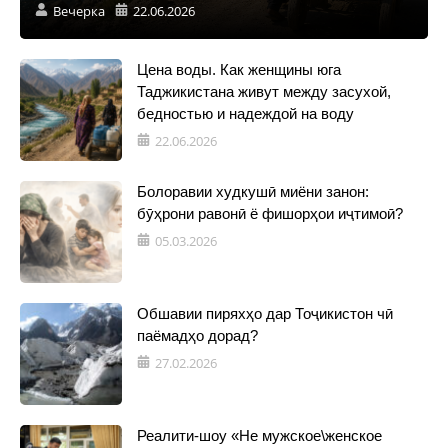
Вечерка
22.06.2026
Цена воды. Как женщины юга
Таджикистана живут между засухой,
бедностью и надеждой на воду
22.06.2026
Болоравии худкушӣ миёни занон:
бӯҳрони равонӣ ё фишорҳои иҷтимоӣ?
05.03.2026
Обшавии пиряхҳо дар Тоҷикистон чӣ
паёмадҳо дорад?
27.02.2026
Реалити-шоу «Не мужское\женское