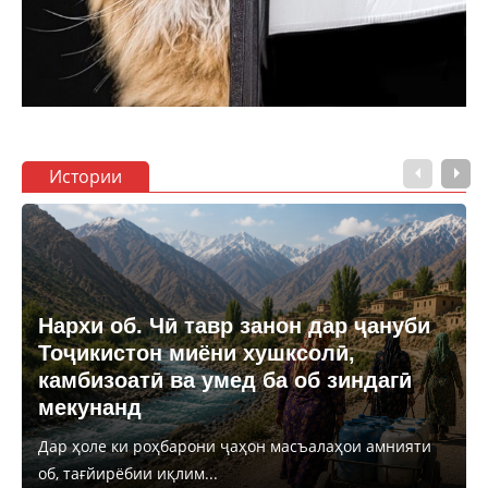
Истории
Нархи об. Чӣ тавр занон дар ҷануби
Тоҷикистон миёни хушксолӣ,
камбизоатӣ ва умед ба об зиндагӣ
мекунанд
Дар ҳоле ки роҳбарони ҷаҳон масъалаҳои амнияти
об, тағйирёбии иқлим...