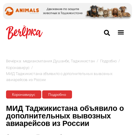
/
/
Вечёрка: медиакомпания Душанбе, Таджикистан
Подробно
/
Коронавирус
МИД Таджикистана объявило о дополнительных вывозных
авиарейсов из России
Коронавирус
Подробно
МИД Таджикистана объявило о
дополнительных вывозных
авиарейсов из России