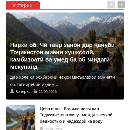
Истории
Нархи об. Чӣ тавр занон дар ҷануби
Тоҷикистон миёни хушксолӣ,
камбизоатӣ ва умед ба об зиндагӣ
мекунанд
Дар ҳоле ки роҳбарони ҷаҳон масъалаҳои амнияти
об, тағйирёбии иқлим...
Вечерка
22.06.2026
Цена воды. Как женщины юга
Таджикистана живут между засухой,
бедностью и надеждой на воду
22.06.2026