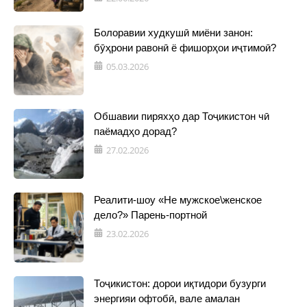
Болоравии худкушӣ миёни занон:
бӯҳрони равонӣ ё фишорҳои иҷтимоӣ?
05.03.2026
Обшавии пиряхҳо дар Тоҷикистон чӣ
паёмадҳо дорад?
27.02.2026
Реалити-шоу «Не мужское\женское
дело?» Парень-портной
23.02.2026
Тоҷикистон: дорои иқтидори бузурги
энергияи офтобӣ, вале амалан