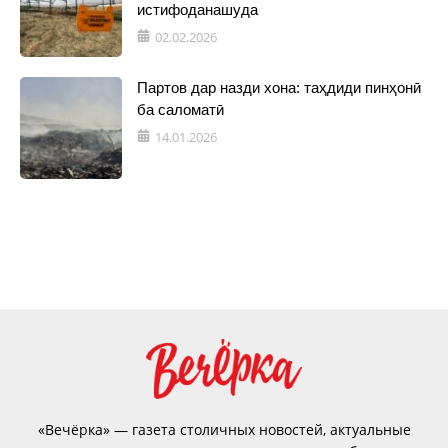
истифоданашуда
02.02.2026
Партов дар назди хона: таҳдиди пинҳонӣ
ба саломатӣ
14.01.2026
«Вечёрка» — газета столичных новостей, актуальные