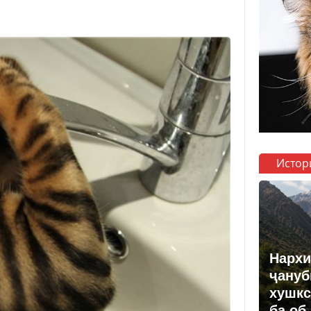
Истор
Нархи
ҷануб
хушкс
ба об