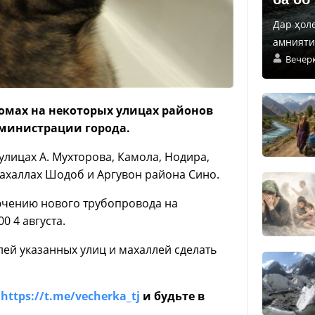
Дар ҳол
амнияти 
Вечер
 домах на некоторых улицах районов
дминистрации города.
улицах А. Мухторова, Камола, Нодира,
махаллах Шодоб и Аргувон района Сино.
ючению нового трубопровода на
0 4 августа.
лей указанных улиц и махаллей сделать
е
https://t.me/vecherka_tj
и будьте в