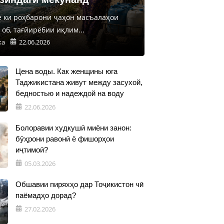
е ки роҳбарони ҷаҳон масъалаҳои
об, тағйирёбии иқлим...
ка
22.06.2026
Цена воды. Как женщины юга
Таджикистана живут между засухой,
бедностью и надеждой на воду
22.06.2026
Болоравии худкушӣ миёни занон:
бӯҳрони равонӣ ё фишорҳои
иҷтимоӣ?
05.03.2026
Обшавии пиряхҳо дар Тоҷикистон чӣ
паёмадҳо дорад?
27.02.2026