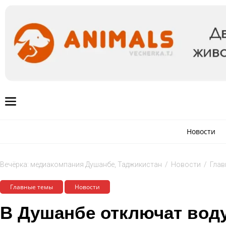
Новости
Вечёрка: медиакомпания Душанбе, Таджикистан
/
Новости
/
Глав
Главные темы
Новости
В Душанбе отключат воду