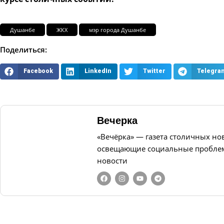
Душанбе
ЖКХ
мэр города Душанбе
Поделиться:
Facebook
LinkedIn
Twitter
Telegra
Вечерка
«Вечёрка» — газета столичных но
освещающие социальные проблем
новости