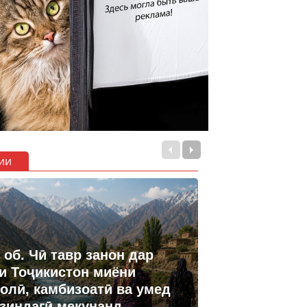
ии
 об. Чӣ тавр занон дар
и Тоҷикистон миёни
олӣ, камбизоатӣ ва умед
 зиндагӣ мекунанд