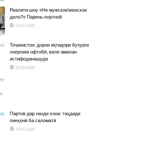
Реалити-шоу «Не мужское\женское
дело?» Парень-портной
23.02.2026
Тоҷикистон: дорои иқтидори бузурги
энергияи офтобӣ, вале амалан
истифоданашуда
02.02.2026
Партов дар назди хона: таҳдиди
пинҳонӣ ба саломатӣ
14.01.2026