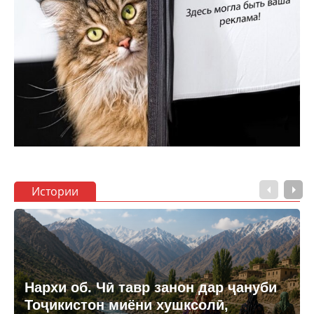
Истории
Нархи об. Чӣ тавр занон дар ҷануби
Тоҷикистон миёни хушксолӣ,