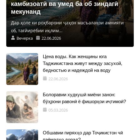
камбизоатӣ ва умед ба об зиндагӣ
мекунанд
Дар ҳоле ки роҳбарони ҷаҳон масъалаҳои амнияти
об, тағйирёбии иқлим...
Вечерка
22.06.2026
Цена воды. Как женщины юга
Таджикистана живут между засухой,
бедностью и надеждой на воду
22.06.2026
Болоравии худкушӣ миёни занон:
бӯҳрони равонӣ ё фишорҳои иҷтимоӣ?
05.03.2026
Обшавии пиряхҳо дар Тоҷикистон чӣ
паёмадҳо дорад?