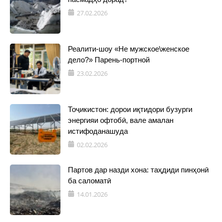
27.02.2026
Реалити-шоу «Не мужское\женское
дело?» Парень-портной
23.02.2026
Тоҷикистон: дорои иқтидори бузурги
энергияи офтобӣ, вале амалан
истифоданашуда
02.02.2026
Партов дар назди хона: таҳдиди пинҳонӣ
ба саломатӣ
14.01.2026