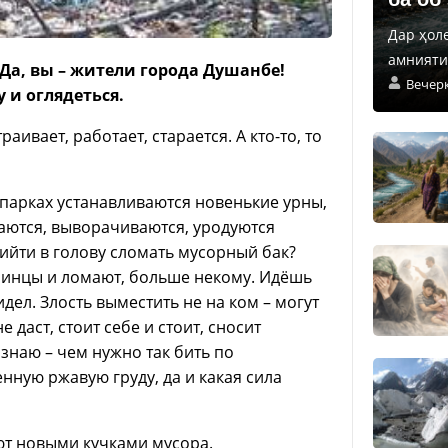
Дар ҳол
амнияти 
Да, вы – жители города Душанбе!
Вечер
 и оглядеться.
аивает, работает, старается. А кто-то, то
в парках устанавливаются новенькие урны,
аются, выворачиваются, уродуются
йти в голову сломать мусорный бак?
нбинцы и ломают, больше некому. Идёшь
идел. Злость выместить не на ком – могут
 даст, стоит себе и стоит, сносит
знаю – чем нужно так бить по
нную ржавую груду, да и какая сила
ют новыми кучками мусора.