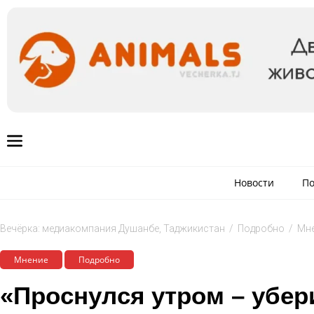
Новости
По
Вечёрка: медиакомпания Душанбе, Таджикистан
/
Подробно
/
Мн
Мнение
Подробно
«Проснулся утром – убер