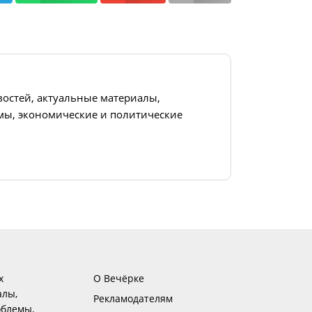
востей, актуальные материалы,
ы, экономические и политические
х
О Вечёрке
алы,
Рекламодателям
блемы,