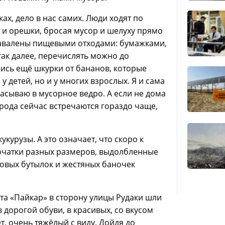
ах, дело в нас самих. Люди ходят по
и и орешки, бросая мусор и шелуху прямо
 завалены пищевыми отходами: бумажками,
так далее, перечислять можно до
ись ещё шкурки от бананов, которые
 детей, но и у многих взрослых. Я и сама
асываю в мусорное ведро. А если не дома
орода сейчас встречаются гораздо чаще,
укурузы. А это означает, что скоро к
очатки разных размеров, выдолбленные
ковых бутылок и жестяных баночек
ета «Пайкар» в сторону улицы Рудаки шли
 дорогой обуви, в красивых, со вкусом
т, очень тяжёлый с виду. Дойдя до