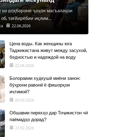
е ки роҳбарони ҷаҳон масъалаҳои
об, тағйирёбии иқлим...
ка
22.06.2026
Цена воды. Как женщины юга
Таджикистана живут между засухой,
бедностью и надеждой на воду
22.06.2026
Болоравии худкушӣ миёни занон:
бӯҳрони равонӣ ё фишорҳои
иҷтимоӣ?
05.03.2026
Обшавии пиряхҳо дар Тоҷикистон чӣ
паёмадҳо дорад?
27.02.2026