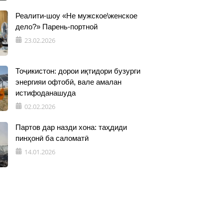
Реалити-шоу «Не мужское\женское
дело?» Парень-портной
23.02.2026
Тоҷикистон: дорои иқтидори бузурги
энергияи офтобӣ, вале амалан
истифоданашуда
02.02.2026
Партов дар назди хона: таҳдиди
пинҳонӣ ба саломатӣ
14.01.2026