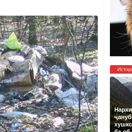
Истор
Нархи
ҷануб
хушкс
ба об