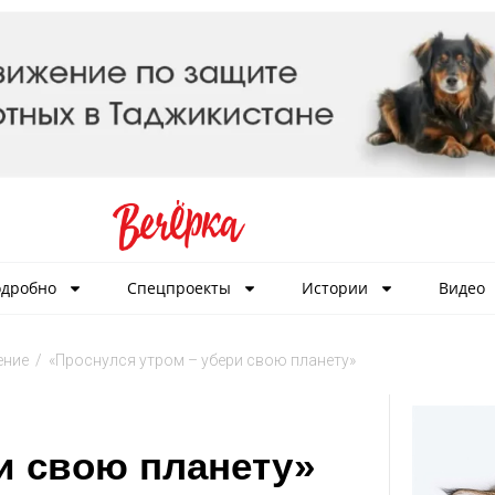
дробно
Спецпроекты
Истории
Видео
ение
/
«Проснулся утром – убери свою планету»
и свою планету»