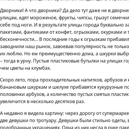
Дворники! А что дворники? Да дело тут даже не в дворник
улицам, едят мороженое, фрукты, чипсы, грызут семечк
себе под ноги. И в результате улицы города буквально
пакетами, фантиками от конфет, огрызками, окурками и 
бесконечности… В последние годы к огрызкам прибавил
заводнили наш рынок, завоевав популярность не только у
их люблю. Но ем преимущественно дома, а шкурки выбр
– тогда в урну. Пустые пластиковые бутылки на улицах г
чем цветы на клумбах.
Скоро лето, пора прохладительных напитков, арбузов и к
банановым шкуркам и шелухе прибавятся кукурузные п
половинки арбузов, а количество пустых смятых пласти
увеличится в несколько десятков раз.
А недавно я видела картину: через дорогу от супермарк
две девушки по тротуару. Девушки были стильно одеты, в
подобранных украшениях. Одна из них несла в руке паке