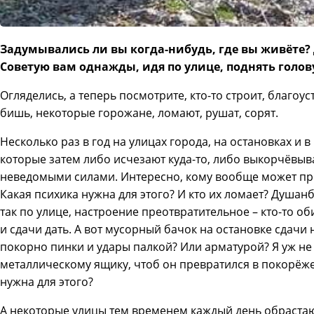
Задумывались ли вы когда-нибудь, где вы живёте? 
Советую вам однажды, идя по улице, поднять голову
Огляделись, а теперь посмотрите, кто-то строит, благоустр
бишь, некоторые горожане, ломают, рушат, сорят.
Несколько раз в год на улицах города, на остановках и 
которые затем либо исчезают куда-то, либо выкорчёвыв
неведомыми силами. Интересно, кому вообще может при
Какая психика нужна для этого? И кто их ломает? Душа
так по улице, настроение преотвратительное – кто-то об
и сдачи дать. А вот мусорный бачок на остановке сдачи не
покорно пинки и удары палкой? Или арматурой? Я уж не 
металлическому ящику, чтоб он превратился в покорёже
нужна для этого?
А некоторые улицы тем временем каждый день обраста