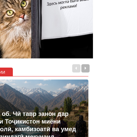
ии
 об. Чӣ тавр занон дар
и Тоҷикистон миёни
олӣ, камбизоатӣ ва умед
 зиндагӣ мекунанд