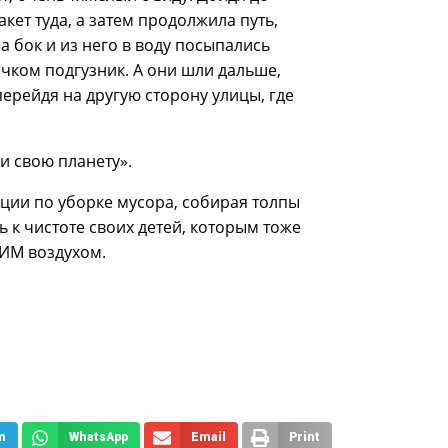
кет туда, а затем продолжила путь,
а бок и из него в воду посыпались
ёчком подгузник. А они шли дальше,
ерейдя на другую сторону улицы, где
и свою планету».
ции по уборке мусора, собирая толпы
ь к чистоте своих детей, которым тоже
ТИМ воздухом.
m
WhatsApp
Email
Print