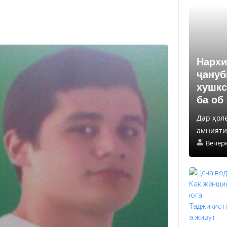
Нархи
ҷануб
хушкс
ба об
Дар ҳол
амнияти 
Вечер