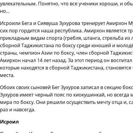
увлекательным. Понятно, что все ученики хороши, и обы
но…
Исроили Бега и Сиявуша Зухурова тренирует Амирхон Му
сих пор гордится наша республика. Амирхон является 
прикладным видам спорта (гребля, штанга, стрельба из л
сборной Таджикистана по боксу среди юношей и моло
страны, чемпион Азии по боксу, член сборной Таджикис
Амирхон начал 14 лет назад. За этот период он воспита
которые находятся в сборной Таджикистана, становятс
места.
Обоих своих сыновей Бег Зухуров записал в секцию бокса
Зухуров имеет черный пояс по киокушинкай, но всегда 
мира по боксу. Они решили осуществить мечту отца и, с
раз и навсегда.
Исроил