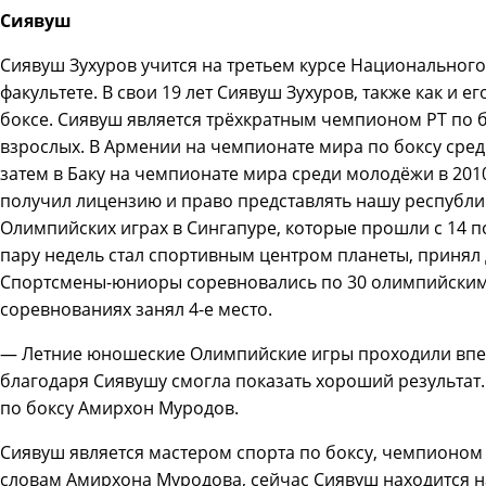
Сиявуш
Сиявуш Зухуров учится на третьем курсе Национальног
факультете. В свои 19 лет Сиявуш Зухуров, также как и е
боксе. Сиявуш является трёхкратным чемпионом РТ по 
взрослых. В Армении на чемпионате мира по боксу среди
затем в Баку на чемпионате мира среди молодёжи в 2010
получил лицензию и право представлять нашу республи
Олимпийских играх в Сингапуре, которые прошли с 14 по 
пару недель стал спортивным центром планеты, принял 
Спортсмены-юниоры соревновались по 30 олимпийским 
соревнованиях занял 4-е место.
— Летние юношеские Олимпийские игры проходили впер
благодаря Сиявушу смогла показать хороший результат
по боксу Амирхон Муродов.
Сиявуш является мастером спорта по боксу, чемпионом 
словам Амирхона Муродова, сейчас Сиявуш находится на