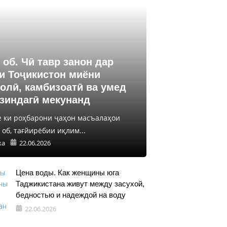
 об. Чӣ тавр занон дар
и Тоҷикистон миёни
олӣ, камбизоатӣ ва умед
 зиндагӣ мекунанд
е ки роҳбарони ҷаҳон масъалаҳои
об, тағйирёбии иқлим...
ка
22.06.2026
Цена воды. Как женщины юга
Таджикистана живут между засухой,
бедностью и надеждой на воду
22.06.2026