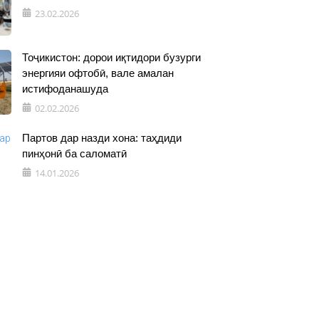
23.02.2026
Тоҷикистон: дорои иқтидори бузурги
энергияи офтобӣ, вале амалан
истифоданашуда
02.02.2026
Партов дар назди хона: таҳдиди
пинҳонӣ ба саломатӣ
14.01.2026