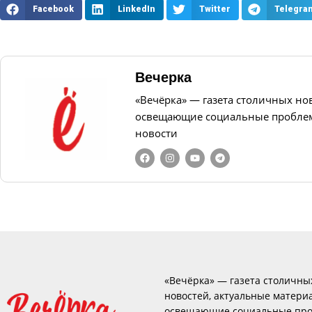
Facebook
LinkedIn
Twitter
Telegra
Вечерка
«Вечёрка» — газета столичных но
освещающие социальные проблем
новости
«Вечёрка» — газета столичны
новостей, актуальные матери
освещающие социальные про