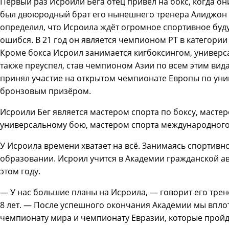
Первый раз Исроили Бега отец привел на бокс, когда о
был двоюродный брат его нынешнего тренера Алиджон 
определил, что Исроила ждёт огромное спортивное буду
ошибся. В 21 год он является чемпионом РТ в категории
Кроме бокса Исроил занимается кигбоксингом, универс
также преуспел, став чемпионом Азии по всем этим вида
принял участие на открытом чемпионате Европы по уни
бронзовым призёром.
Исроили Бег является мастером спорта по боксу, масте
универсальному бою, мастером спорта международного
У Исроила времени хватает на всё. Занимаясь спортивно
образовании. Исроил учится в Академии гражданской ав
этом году.
— У нас большие планы на Исроила, — говорит его тре
8 лет. — После успешного окончания Академии мы впло
чемпионату мира и чемпионату Евразии, которые пройду