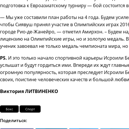
подготовка к Евроазиатскому турниру — бой состоится в
— Мы уже составили план работы на 4 года. Будем усил
чтобы Сиявуш принял участие в Олимпийских играх 2016
городе Рио-де-Жанейро, — отметил Амирхон. – Будем над
лицензию на Олимпийские игры, но и золотую медаль. В
ученик завоевал не только медаль чемпионата мира, но
PS
.
И это только начало спортивной карьеры Исроили Бе
услышат и будут гордиться ими. Впере­ди их ждут главн
огромную популярность, которая преследует Исроили Бе
своих, поистине человеческих качеств и большой любви 
Виктория ЛИТВИНЕНКО
Бокс
Спорт
Поделиться: