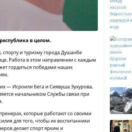
 республика в целом.
, спорту и туризму города Душанбе
ице. Работа в этом направлении с каждым
ожет гордиться победами наших
иях.
их — Исроили Бега и Сиявуша Зухурова.
вляется начальником Службы связи при
м.
 тренерах, которые работают со своими
силия для того, чтобы их воспитанники
неров делает спорт ярким и