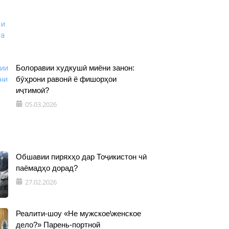
Болоравии худкушӣ миёни занон:
бӯҳрони равонӣ ё фишорҳои
иҷтимоӣ?
05.03.2026
Обшавии пиряхҳо дар Тоҷикистон чӣ
паёмадҳо дорад?
27.02.2026
Реалити-шоу «Не мужское\женское
дело?» Парень-портной