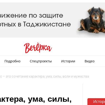
Подробно
Спецпроекты
Истории
Видео
с – это сочетание характера, ума, силы, воли и мужества
актера, ума, силы,
Истор