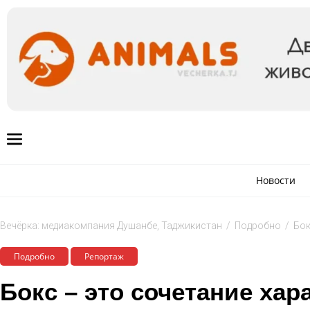
Новости
Вечёрка: медиакомпания Душанбе, Таджикистан
/
Подробно
/
Бок
Подробно
Репортаж
Бокс – это сочетание хар