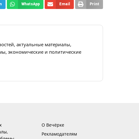
m
WhatsApp
Email
Print
востей, актуальные материалы,
ы, экономические и политические
х
О Вечёрке
алы,
Рекламодателям
блемы,