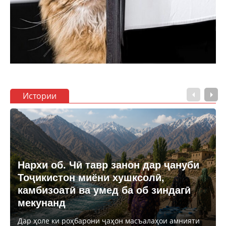
Истории
Нархи об. Чӣ тавр занон дар ҷануби
Тоҷикистон миёни хушксолӣ,
камбизоатӣ ва умед ба об зиндагӣ
мекунанд
Дар ҳоле ки роҳбарони ҷаҳон масъалаҳои амнияти