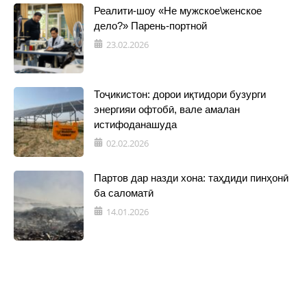
Реалити-шоу «Не мужское\женское
дело?» Парень-портной
23.02.2026
Тоҷикистон: дорои иқтидори бузурги
энергияи офтобӣ, вале амалан
истифоданашуда
02.02.2026
Партов дар назди хона: таҳдиди пинҳонӣ
ба саломатӣ
14.01.2026