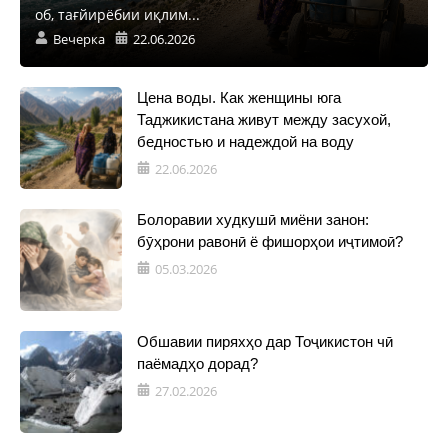
об, тағйирёбии иқлим...
Вечерка
22.06.2026
Цена воды. Как женщины юга
Таджикистана живут между засухой,
бедностью и надеждой на воду
22.06.2026
Болоравии худкушӣ миёни занон:
бӯҳрони равонӣ ё фишорҳои иҷтимоӣ?
05.03.2026
Обшавии пиряхҳо дар Тоҷикистон чӣ
паёмадҳо дорад?
27.02.2026