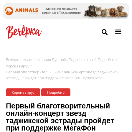
/
/
Вечёрка: медиакомпания Душанбе, Таджикистан
Подробно
/
Коронавирус
Первый благотворительный онлайн-концерт звезд таджикской
эстрады пройдет при поддержке МегаФон Таджикистан
Коронавирус
Подробно
Первый благотворительный
онлайн-концерт звезд
таджикской эстрады пройдет
при поддержке МегаФон