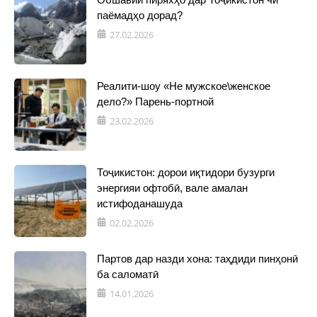
паёмадҳо дорад?
27.02.2026
Реалити-шоу «Не мужское\женское
дело?» Парень-портной
23.02.2026
Тоҷикистон: дорои иқтидори бузурги
энергияи офтобӣ, вале амалан
истифоданашуда
02.02.2026
Партов дар назди хона: таҳдиди пинҳонӣ
ба саломатӣ
14.01.2026