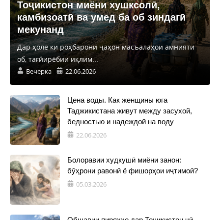
Тоҷикистон миёни хушксолӣ,
камбизоатӣ ва умед ба об зиндагӣ
мекунанд
Дар ҳоле ки роҳбарони ҷаҳон масъалаҳои амнияти
об, тағйирёбии иқлим...
Вечерка
22.06.2026
Цена воды. Как женщины юга
Таджикистана живут между засухой,
бедностью и надеждой на воду
22.06.2026
Болоравии худкушӣ миёни занон:
бӯҳрони равонӣ ё фишорҳои иҷтимоӣ?
05.03.2026
Обшавии пиряхҳо дар Тоҷикистон чӣ