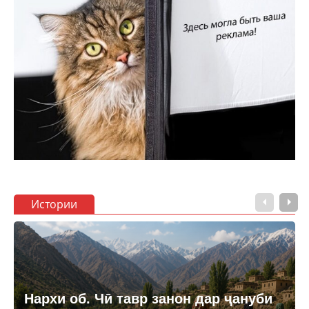
Истории
Нархи об. Чӣ тавр занон дар ҷануби