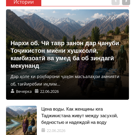
Истории
Нархи об. Чӣ тавр занон дар ҷануби
Тоҷикистон миёни хушксолӣ,
камбизоатӣ ва умед ба об зиндагӣ
мекунанд
Дар ҳоле ки роҳбарони ҷаҳон масъалаҳои амнияти
об, тағйирёбии иқлим...
Вечерка
22.06.2026
Цена воды. Как женщины юга
Таджикистана живут между засухой,
бедностью и надеждой на воду
22.06.2026