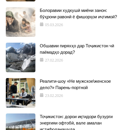
Болоравии худкушӣ миёни занон:
бӯҳрони равонӣ ё фишорҳои иҷтимоӣ?
05.03.2026
Обшавии пиряхҳо дар Тоҷикистон чӣ
паёмадҳо дорад?
27.02.2026
Реалити-шоу «Не мужское\женское
дело?» Парень-портной
23.02.2026
Тоҷикистон: дорои иқтидори бузурги
энергияи офтобӣ, вале амалан
истифоданашуда