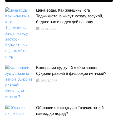
Цена воды. Как женщины юга
Таджикистана живут между засухой,
бедностью и надеждой на воду
22.06.2026
Болоравии худкушӣ миёни занон:
бӯҳрони равонӣ ё фишорҳои иҷтимоӣ?
05.03.2026
Обшавии пиряхҳо дар Тоҷикистон чӣ
паёмадҳо дорад?