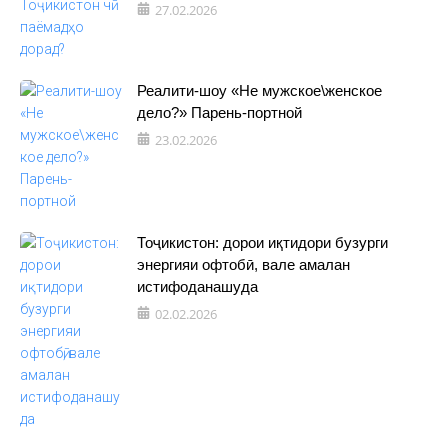
27.02.2026
Реалити-шоу «Не мужское\женское
дело?» Парень-портной
23.02.2026
Тоҷикистон: дорои иқтидори бузурги
энергияи офтобӣ, вале амалан
истифоданашуда
02.02.2026