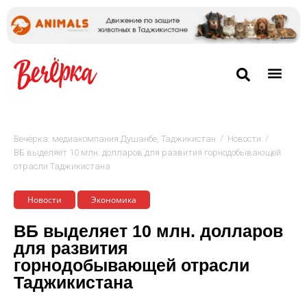
/
/
Вечёрка: медиакомпания Душанбе, Таджикистан
Новости
ВБ выделяет 10 млн. долларов для развития горнодобывающей
отрасли Таджикистана
Новости
Экономика
ВБ выделяет 10 млн. долларов
для развития
горнодобывающей отрасли
Таджикистана