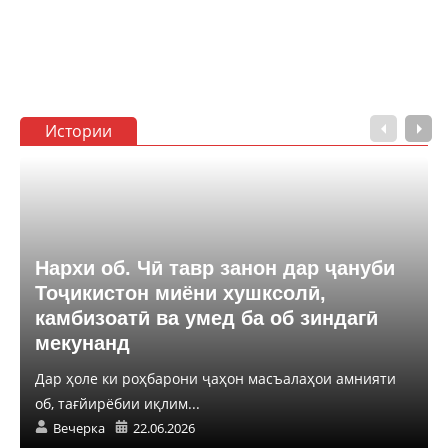
Истории
Нархи об. Чӣ тавр занон дар ҷануби
Тоҷикистон миёни хушксолӣ,
камбизоатӣ ва умед ба об зиндагӣ
мекунанд
Дар ҳоле ки роҳбарони ҷаҳон масъалаҳои амнияти
об, тағйирёбии иқлим...
Вечерка
22.06.2026