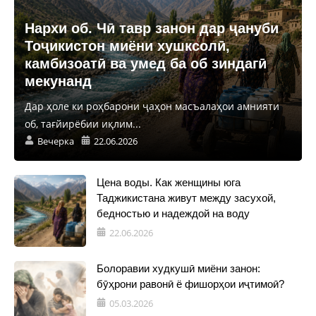
Нархи об. Чӣ тавр занон дар ҷануби
Тоҷикистон миёни хушксолӣ,
камбизоатӣ ва умед ба об зиндагӣ
мекунанд
Дар ҳоле ки роҳбарони ҷаҳон масъалаҳои амнияти
об, тағйирёбии иқлим...
Вечерка
22.06.2026
Цена воды. Как женщины юга
Таджикистана живут между засухой,
бедностью и надеждой на воду
22.06.2026
Болоравии худкушӣ миёни занон:
бӯҳрони равонӣ ё фишорҳои иҷтимоӣ?
05.03.2026