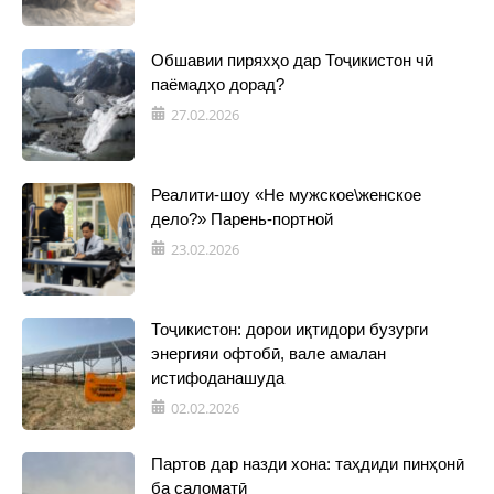
Обшавии пиряхҳо дар Тоҷикистон чӣ
паёмадҳо дорад?
27.02.2026
Реалити-шоу «Не мужское\женское
дело?» Парень-портной
23.02.2026
Тоҷикистон: дорои иқтидори бузурги
энергияи офтобӣ, вале амалан
истифоданашуда
02.02.2026
Партов дар назди хона: таҳдиди пинҳонӣ
ба саломатӣ