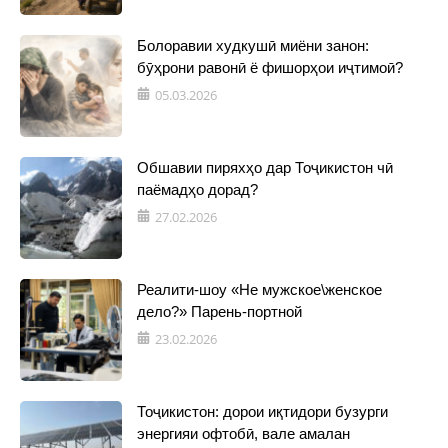
Болоравии худкушӣ миёни занон:
бӯҳрони равонӣ ё фишорҳои иҷтимоӣ?
05.03.2026
Обшавии пиряхҳо дар Тоҷикистон чӣ
паёмадҳо дорад?
27.02.2026
Реалити-шоу «Не мужское\женское
дело?» Парень-портной
23.02.2026
Тоҷикистон: дорои иқтидори бузурги
энергияи офтобӣ, вале амалан