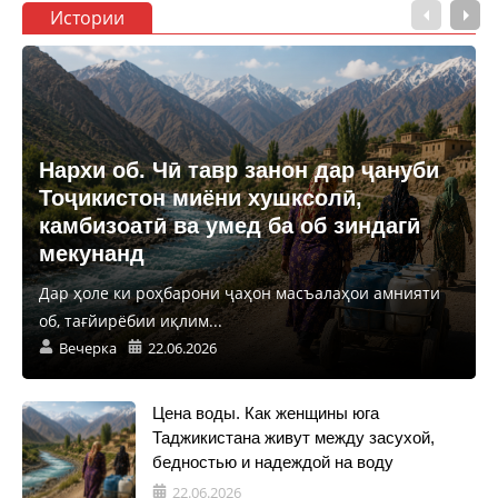
Истории
Нархи об. Чӣ тавр занон дар ҷануби
Тоҷикистон миёни хушксолӣ,
камбизоатӣ ва умед ба об зиндагӣ
мекунанд
Дар ҳоле ки роҳбарони ҷаҳон масъалаҳои амнияти
об, тағйирёбии иқлим...
Вечерка
22.06.2026
Цена воды. Как женщины юга
Таджикистана живут между засухой,
бедностью и надеждой на воду
22.06.2026