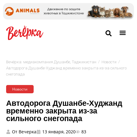
/
/
Вечёрка: медиакомпания Душанбе, Таджикистан
Новости
Автодорога Душанбе-Худжанд временно закрыта из-за сильного
снегопада
Новости
Автодорога Душанбе-Худжанд
временно закрыта из-за
сильного снегопада
От
Вечерка
13 января, 2020
83