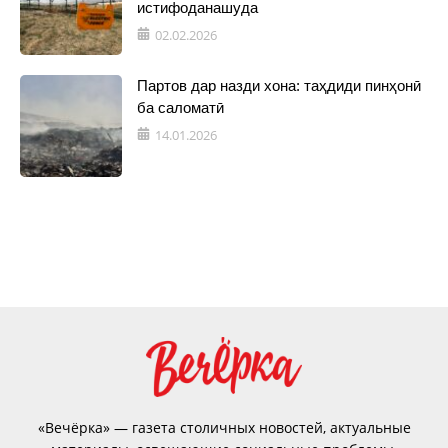
истифоданашуда
02.02.2026
Партов дар назди хона: таҳдиди пинҳонӣ
ба саломатӣ
14.01.2026
«Вечёрка» — газета столичных новостей, актуальные