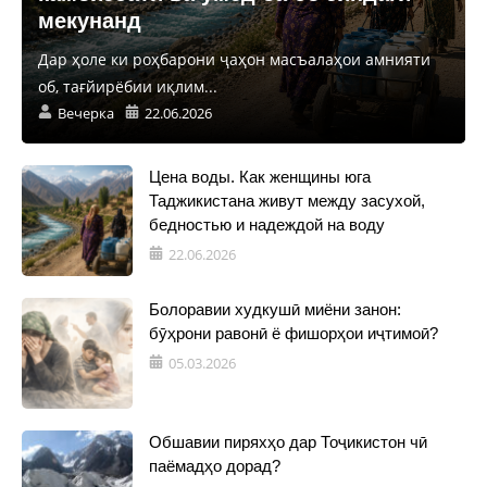
мекунанд
Дар ҳоле ки роҳбарони ҷаҳон масъалаҳои амнияти
об, тағйирёбии иқлим...
Вечерка
22.06.2026
Цена воды. Как женщины юга
Таджикистана живут между засухой,
бедностью и надеждой на воду
22.06.2026
Болоравии худкушӣ миёни занон:
бӯҳрони равонӣ ё фишорҳои иҷтимоӣ?
05.03.2026
Обшавии пиряхҳо дар Тоҷикистон чӣ
паёмадҳо дорад?