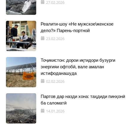
27.02.2026
Реалити-шоу «Не мужское\женское
дело?» Парень-портной
23.02.2026
Тоҷикистон: дорои иқтидори бузурги
энергияи офтобӣ, вале амалан
истифоданашуда
02.02.2026
Партов дар назди хона: таҳдиди пинҳонӣ
ба саломатӣ
14.01.2026