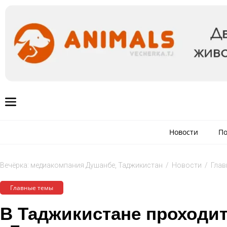
Новости
По
Вечёрка: медиакомпания Душанбе, Таджикистан
/
Новости
/
Глав
Главные темы
В Таджикистане проходит