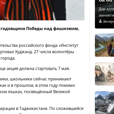
Дар ҳол
амнияти 
Вечер
ой годовщине Победы над фашизмом,
тельства российского фонда «Институт
ртовал Худжанд. 27 числа волонтёры
 города.
ице акция должна стартовать 7 мая.
лики, школьники сейчас принимают
 как и в прошлом, в этом году помимо
кском языках, посвящённый Великой
дерации в Таджикистане. По сложившейся