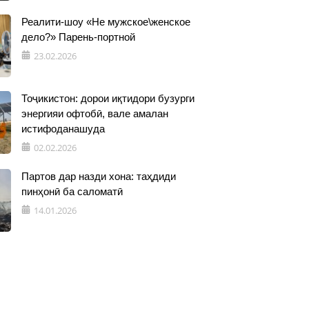
Реалити-шоу «Не мужское\женское
дело?» Парень-портной
23.02.2026
Тоҷикистон: дорои иқтидори бузурги
энергияи офтобӣ, вале амалан
истифоданашуда
02.02.2026
Партов дар назди хона: таҳдиди
пинҳонӣ ба саломатӣ
14.01.2026