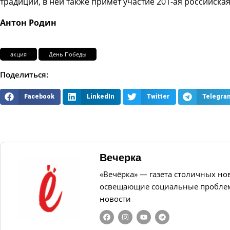
традиции, в ней также примет участие 201-ая российская
Антон Родин
акция
День Победы
Поделиться:
Facebook
LinkedIn
Twitter
Telegra
Вечерка
«Вечёрка» — газета столичных но
освещающие социальные проблем
новости