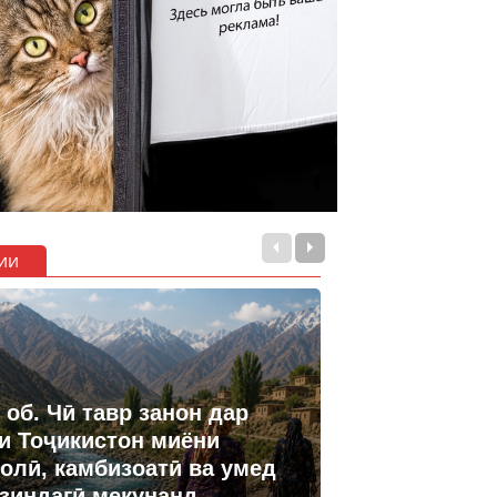
ии
 об. Чӣ тавр занон дар
и Тоҷикистон миёни
олӣ, камбизоатӣ ва умед
 зиндагӣ мекунанд