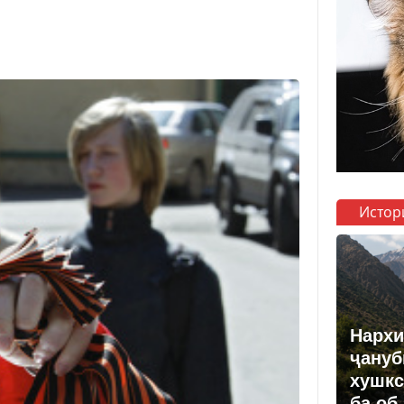
Истор
Нархи
ҷануб
хушкс
ба об