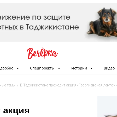
дробно
Спецпроекты
Истории
Видео
ные темы
/
В Таджикистане проходит акция «Георгиевская ленточ
 акция