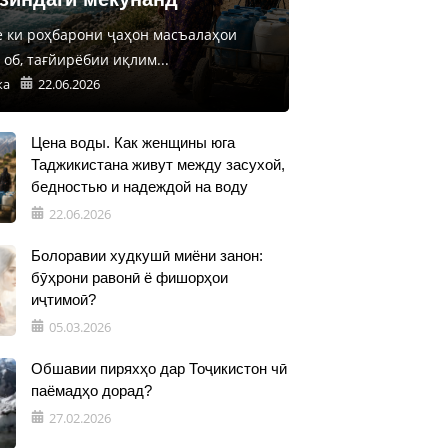
е ки роҳбарони ҷаҳон масъалаҳои
об, тағйирёбии иқлим...
ка
22.06.2026
Цена воды. Как женщины юга
Таджикистана живут между засухой,
бедностью и надеждой на воду
22.06.2026
Болоравии худкушӣ миёни занон:
бӯҳрони равонӣ ё фишорҳои
иҷтимоӣ?
05.03.2026
Обшавии пиряхҳо дар Тоҷикистон чӣ
паёмадҳо дорад?
27.02.2026