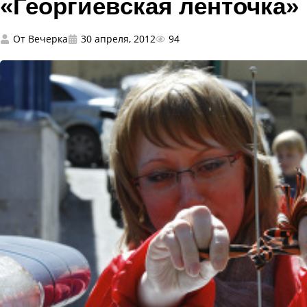
«Георгиевская ленточка»
От
Вечерка
30 апреля, 2012
94