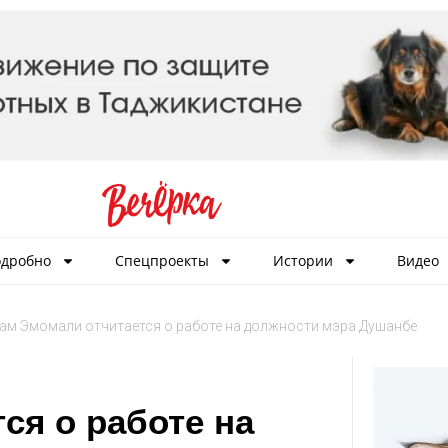
дробно
Спецпроекты
Истории
Видео
ам Эмомали отчитается о работе на должности мэра Душанбе
ся о работе на