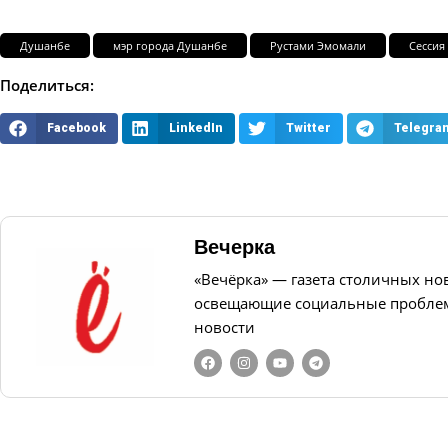
Душанбе
мэр города Душанбе
Рустами Эмомали
Сессия
Поделиться:
Facebook
LinkedIn
Twitter
Telegra
Вечерка
«Вечёрка» — газета столичных но
освещающие социальные проблем
новости