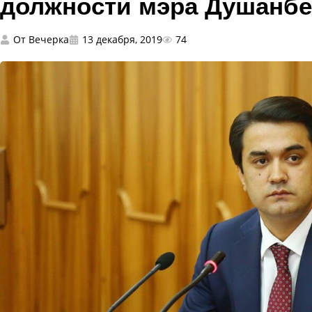
должности мэра Душанбе
От
Вечерка
13 декабря, 2019
74