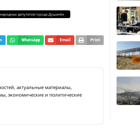
 народных депутатов города Душанбе
m
WhatsApp
Email
Print
востей, актуальные материалы,
ы, экономические и политические