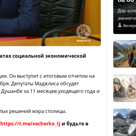
Дар ҳол
амнияти 
Вечер
татах социальной экономической
ии. Он выступит с итоговым отчетом на
абря. Депутаты Маджлиса обсудят
 Душанбе за 11 месяцев уходящего года и
ятых решений мэра столицы.
е
https://t.me/vecherka_tj
и будьте в