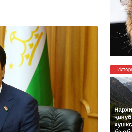
Истор
Нархи
ҷануб
хушкс
ба об