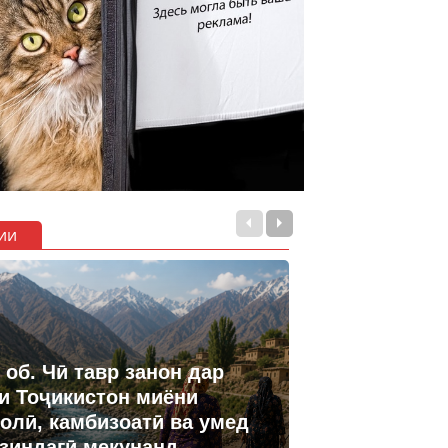
ии
 об. Чӣ тавр занон дар
и Тоҷикистон миёни
олӣ, камбизоатӣ ва умед
 зиндагӣ мекунанд