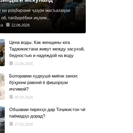
е ки роҳбарони ҷаҳон масъалаҳои
об, тағйирёбии иқлим...
ка
22.06.2026
Цена воды. Как женщины юга
Таджикистана живут между засухой,
бедностью и надеждой на воду
22.06.2026
Болоравии худкушӣ миёни занон:
бӯҳрони равонӣ ё фишорҳои
иҷтимоӣ?
05.03.2026
Обшавии пиряхҳо дар Тоҷикистон чӣ
паёмадҳо дорад?
27.02.2026