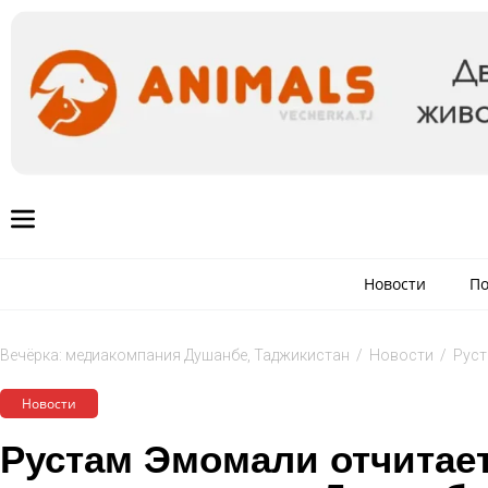
Новости
По
Вечёрка: медиакомпания Душанбе, Таджикистан
/
Новости
/
Руст
Новости
Рустам Эмомали отчитает