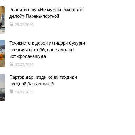
Реалити-шоу «Не мужское\женское
дело?» Парень-портной
23.02.2026
Тоҷикистон: дорои иқтидори бузурги
энергияи офтобӣ, вале амалан
истифоданашуда
02.02.2026
Партов дар назди хона: таҳдиди
пинҳонӣ ба саломатӣ
14.01.2026