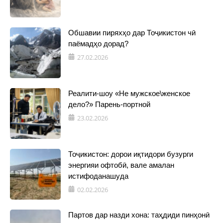
Обшавии пиряхҳо дар Тоҷикистон чӣ
паёмадҳо дорад?
27.02.2026
Реалити-шоу «Не мужское\женское
дело?» Парень-портной
23.02.2026
Тоҷикистон: дорои иқтидори бузурги
энергияи офтобӣ, вале амалан
истифоданашуда
02.02.2026
Партов дар назди хона: таҳдиди пинҳонӣ