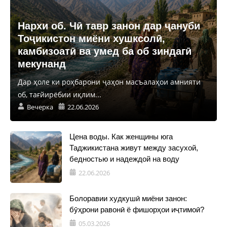
Нархи об. Чӣ тавр занон дар ҷануби
Тоҷикистон миёни хушксолӣ,
камбизоатӣ ва умед ба об зиндагӣ
мекунанд
Дар ҳоле ки роҳбарони ҷаҳон масъалаҳои амнияти
об, тағйирёбии иқлим...
Вечерка
22.06.2026
Цена воды. Как женщины юга
Таджикистана живут между засухой,
бедностью и надеждой на воду
22.06.2026
Болоравии худкушӣ миёни занон:
бӯҳрони равонӣ ё фишорҳои иҷтимоӣ?
05.03.2026