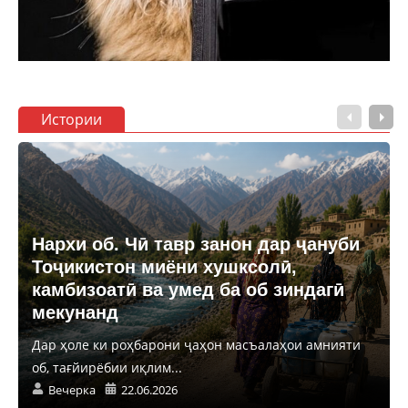
Истории
Нархи об. Чӣ тавр занон дар ҷануби
Тоҷикистон миёни хушксолӣ,
камбизоатӣ ва умед ба об зиндагӣ
мекунанд
Дар ҳоле ки роҳбарони ҷаҳон масъалаҳои амнияти
об, тағйирёбии иқлим...
Вечерка
22.06.2026