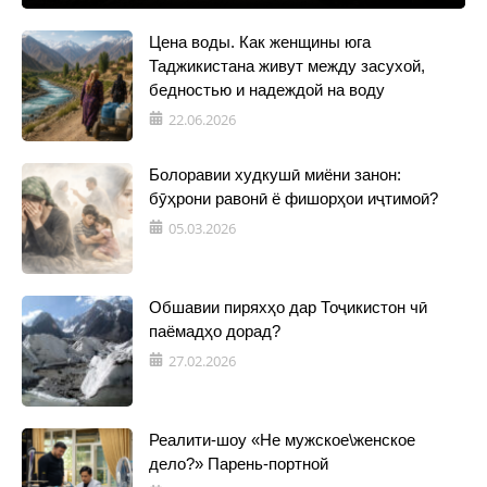
Цена воды. Как женщины юга
Таджикистана живут между засухой,
бедностью и надеждой на воду
22.06.2026
Болоравии худкушӣ миёни занон:
бӯҳрони равонӣ ё фишорҳои иҷтимоӣ?
05.03.2026
Обшавии пиряхҳо дар Тоҷикистон чӣ
паёмадҳо дорад?
27.02.2026
Реалити-шоу «Не мужское\женское
дело?» Парень-портной