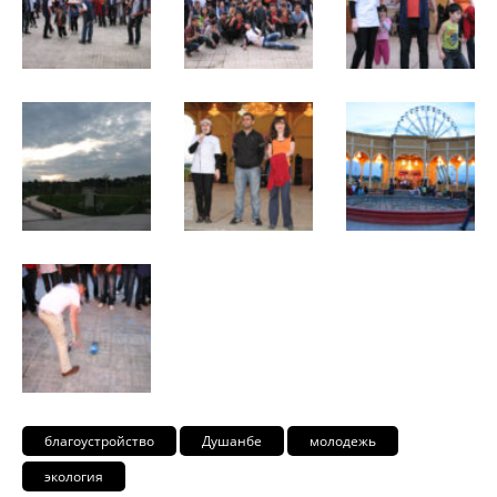
благоустройство
Душанбе
молодежь
экология