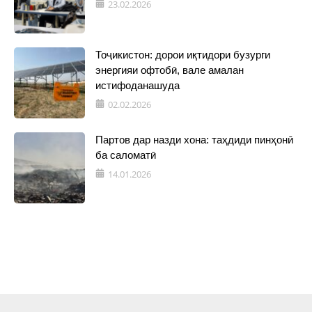
23.02.2026
Тоҷикистон: дорои иқтидори бузурги
энергияи офтобӣ, вале амалан
истифоданашуда
02.02.2026
Партов дар назди хона: таҳдиди пинҳонӣ
ба саломатӣ
14.01.2026