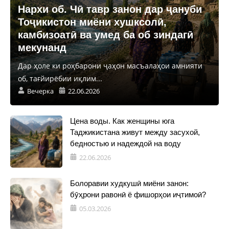
Нархи об. Чӣ тавр занон дар ҷануби
Тоҷикистон миёни хушксолӣ,
камбизоатӣ ва умед ба об зиндагӣ
мекунанд
Дар ҳоле ки роҳбарони ҷаҳон масъалаҳои амнияти
об, тағйирёбии иқлим...
Вечерка
22.06.2026
Цена воды. Как женщины юга
Таджикистана живут между засухой,
бедностью и надеждой на воду
22.06.2026
Болоравии худкушӣ миёни занон:
бӯҳрони равонӣ ё фишорҳои иҷтимоӣ?
05.03.2026