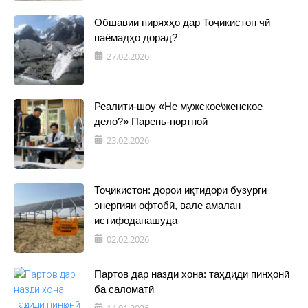
Обшавии пиряхҳо дар Тоҷикистон чӣ
паёмадҳо дорад?
27.02.2026
Реалити-шоу «Не мужское\женское
дело?» Парень-портной
23.02.2026
Тоҷикистон: дорои иқтидори бузурги
энергияи офтобӣ, вале амалан
истифоданашуда
02.02.2026
Партов дар назди хона: таҳдиди пинҳонӣ
ба саломатӣ