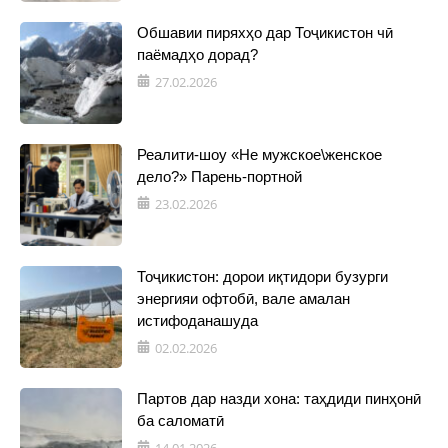
Обшавии пиряхҳо дар Тоҷикистон чӣ
паёмадҳо дорад?
27.02.2026
Реалити-шоу «Не мужское\женское
дело?» Парень-портной
23.02.2026
Тоҷикистон: дорои иқтидори бузурги
энергияи офтобӣ, вале амалан
истифоданашуда
02.02.2026
Партов дар назди хона: таҳдиди пинҳонӣ
ба саломатӣ