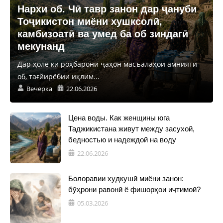
Нархи об. Чӣ тавр занон дар ҷануби
Тоҷикистон миёни хушксолӣ,
камбизоатӣ ва умед ба об зиндагӣ
мекунанд
Дар ҳоле ки роҳбарони ҷаҳон масъалаҳои амнияти
об, тағйирёбии иқлим...
Вечерка
22.06.2026
Цена воды. Как женщины юга
Таджикистана живут между засухой,
бедностью и надеждой на воду
22.06.2026
Болоравии худкушӣ миёни занон:
бӯҳрони равонӣ ё фишорҳои иҷтимоӣ?
05.03.2026