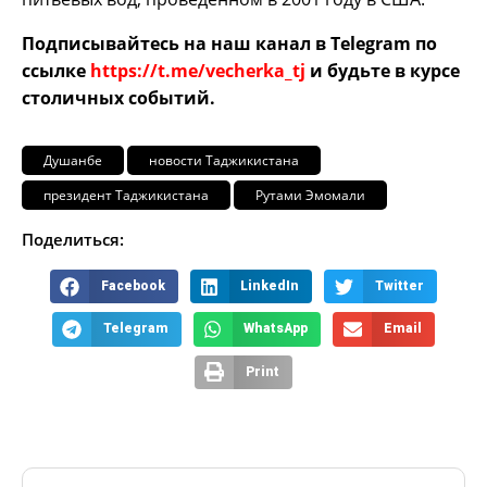
Подписывайтесь на наш канал в Telegram по
ссылке
https://t.me/vecherka_tj
и будьте в курсе
столичных событий.
Душанбе
новости Таджикистана
президент Таджикистана
Рутами Эмомали
Поделиться:
Facebook
LinkedIn
Twitter
Telegram
WhatsApp
Email
Print