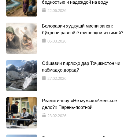
бедностью и надеждой на воду
22.06.2026
Болоравии худкушӣ миёни занон:
бӯҳрони равонӣ ё фишорҳои иҷтимоӣ?
05.03.2026
Обшавии пиряхҳо дар Тоҷикистон чӣ
паёмадҳо дорад?
27.02.2026
Реалити-шоу «Не мужское\женское
дело?» Парень-портной
23.02.2026