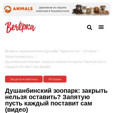
/
/
Вечёрка: медиакомпания Душанбе, Таджикистан
Истории
/
Защита животных
Душанбинский зоопарк: закрыть нельзя оставить? Запятую пусть
каждый поставит сам (видео)
Защита животных
Истории
Душанбинский зоопарк: закрыть
нельзя оставить? Запятую
пусть каждый поставит сам
(видео)