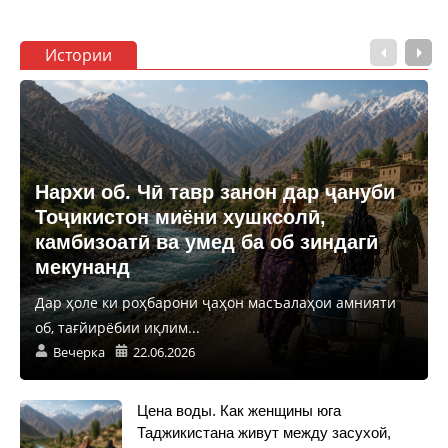
Истории
Нархи об. Чӣ тавр занон дар ҷануби
Тоҷикистон миёни хушксолӣ,
камбизоатӣ ва умед ба об зиндагӣ
мекунанд
Дар ҳоле ки роҳбарони ҷаҳон масъалаҳои амнияти
об, тағйирёбии иқлим...
Вечерка
22.06.2026
Цена воды. Как женщины юга
Таджикистана живут между засухой,