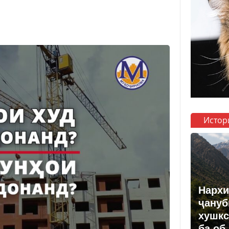
Истор
Нархи
ҷануб
хушкс
ба об