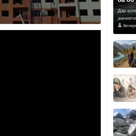
Дар ҳол
амнияти 
Вечер