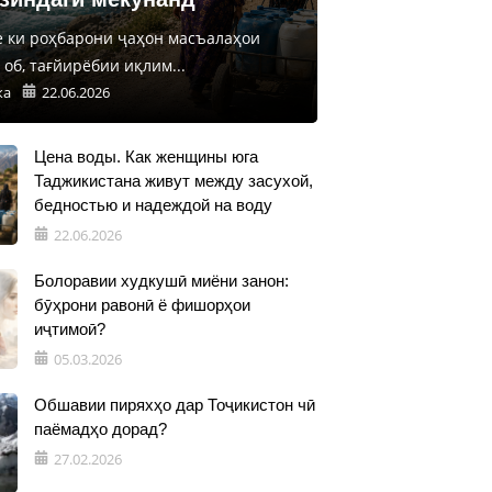
е ки роҳбарони ҷаҳон масъалаҳои
об, тағйирёбии иқлим...
ка
22.06.2026
Цена воды. Как женщины юга
Таджикистана живут между засухой,
бедностью и надеждой на воду
22.06.2026
Болоравии худкушӣ миёни занон:
бӯҳрони равонӣ ё фишорҳои
иҷтимоӣ?
05.03.2026
Обшавии пиряхҳо дар Тоҷикистон чӣ
паёмадҳо дорад?
27.02.2026