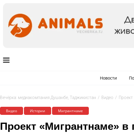
Новости
По
Вечёрка: медиакомпания Душанбе, Таджикистан
/
Видео
/
Проект
Видео
Истории
Мигрантнаме
Проект «Мигрантнаме» в