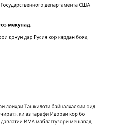
 Государственного департамента США
ғоз мекунад.
рои қонун дар Русия кор кардан бояд
аи лоиҳаи Ташкилоти байналхалқии оид
ират», ки аз тарафи Идораи кор бо
 давлатии ИМА маблағгузорӣ мешавад,