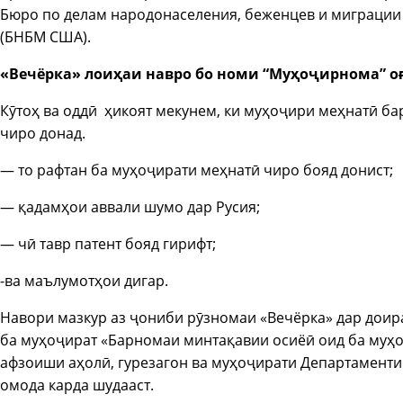
Бюро по делам народонаселения, беженцев и миграции
(БНБМ США).
«Вечёрка» лоиҳаи навро бо номи “Муҳоҷирнома” о
Кӯтоҳ ва оддӣ ҳикоят мекунем, ки муҳоҷири меҳнатӣ ба
чиро донад.
— то рафтан ба муҳоҷирати меҳнатӣ чиро бояд донист;
— қадамҳои аввали шумо дар Русия;
— чӣ тавр патент бояд гирифт;
-ва маълумотҳои дигар.
Навори мазкур аз ҷониби рӯзномаи «Вечёрка» дар доир
ба муҳоҷират «Барномаи минтақавии осиёӣ оид ба муҳоҷ
афзоиши аҳолӣ, гурезагон ва муҳоҷирати Департаменти
омода карда шудааст.