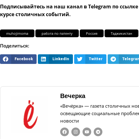
Подписывайтесь на наш канал в Telegram по ссылк
курсе столичных событий.
muhojirnoma
работа по патенту
Россия
Таджикистан
Поделиться:
Facebook
LinkedIn
Twitter
Telegra
Вечерка
«Вечёрка» — газета столичных но
освещающие социальные проблем
новости