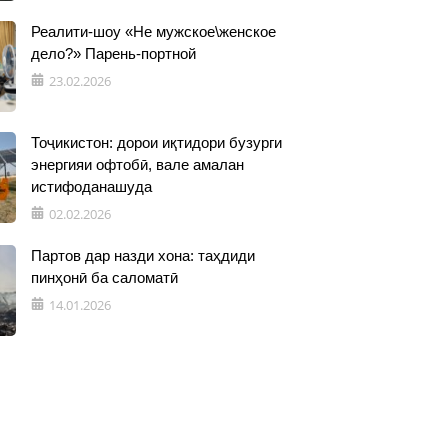
Реалити-шоу «Не мужское\женское
дело?» Парень-портной
23.02.2026
Тоҷикистон: дорои иқтидори бузурги
энергияи офтобӣ, вале амалан
истифоданашуда
02.02.2026
Партов дар назди хона: таҳдиди
пинҳонӣ ба саломатӣ
14.01.2026