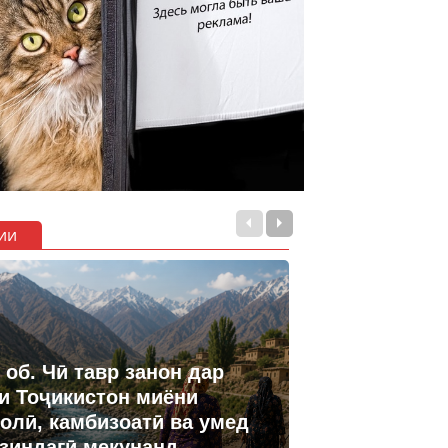
ии
 об. Чӣ тавр занон дар
и Тоҷикистон миёни
олӣ, камбизоатӣ ва умед
 зиндагӣ мекунанд