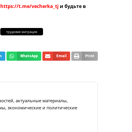
е
https://t.me/vecherka_tj
и будьте в
трудовая миграция
m
WhatsApp
Email
Print
востей, актуальные материалы,
ы, экономические и политические