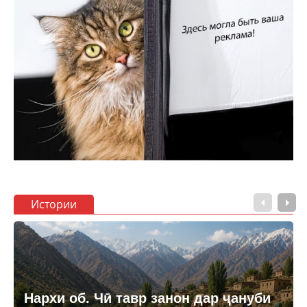
Истории
Нархи об. Чӣ тавр занон дар ҷануби