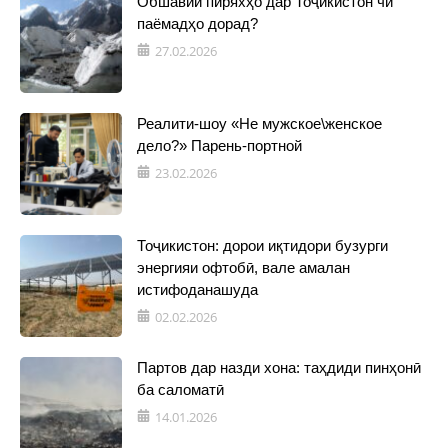
Обшавии пиряхҳо дар Тоҷикистон чӣ
паёмадҳо дорад?
27.02.2026
Реалити-шоу «Не мужское\женское
дело?» Парень-портной
23.02.2026
Тоҷикистон: дорои иқтидори бузурги
энергияи офтобӣ, вале амалан
истифоданашуда
02.02.2026
Партов дар назди хона: таҳдиди пинҳонӣ
ба саломатӣ
14.01.2026