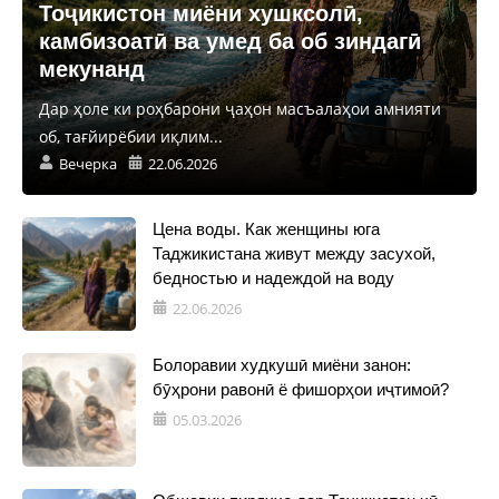
Тоҷикистон миёни хушксолӣ,
камбизоатӣ ва умед ба об зиндагӣ
мекунанд
Дар ҳоле ки роҳбарони ҷаҳон масъалаҳои амнияти
об, тағйирёбии иқлим...
Вечерка
22.06.2026
Цена воды. Как женщины юга
Таджикистана живут между засухой,
бедностью и надеждой на воду
22.06.2026
Болоравии худкушӣ миёни занон:
бӯҳрони равонӣ ё фишорҳои иҷтимоӣ?
05.03.2026