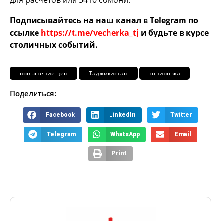
для расчетов или 3410 сомони.
Подписывайтесь на наш канал в Telegram по
ссылке
https://t.me/vecherka_tj
и будьте в курсе
столичных событий.
повышение цен
Таджикистан
тонировка
Поделиться:
Facebook
LinkedIn
Twitter
Telegram
WhatsApp
Email
Print